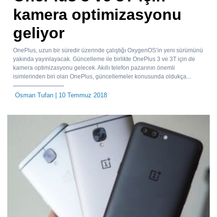
kamera optimizasyonu
geliyor
OnePlus, uzun bir süredir üzerinde çalıştığı OxygenOS’in yeni sürümünü
yakında yayınlayacak. Güncelleme ile birlikte OnePlus 3 ve 3T için de
kamera optimizasyonu gelecek. Akıllı telefon pazarının önemli
isimlerinden biri olan OnePlus, güncellemeler konusunda oldukça...
Osman Tufan
| 10 Temmuz 2018