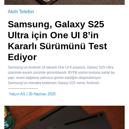
Akıllı Telefon
Samsung, Galaxy S25
Ultra için One UI 8’in
Kararlı Sürümünü Test
Ediyor
Samsung’un Android 16 tabanlı One UI 8 arayüzü, Galaxy S25 Ultra
üzerinde kararlı sürümle görüntülendi. BYFB sürüm koduna sahip bu
yapı, resmi dağıtıma yalnızca günler kaldığını düşündürüyor.
Samsung’un merakla beklenen Galaxy S25 serisi, Android...
Yalçın AS
| 30 Haziran 2025