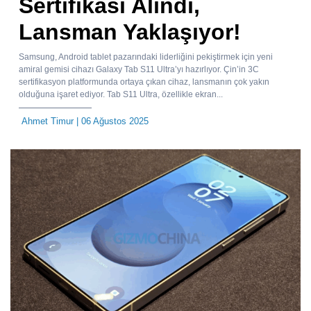
Sertifikası Alındı,
Lansman Yaklaşıyor!
Samsung, Android tablet pazarındaki liderliğini pekiştirmek için yeni
amiral gemisi cihazı Galaxy Tab S11 Ultra’yı hazırlıyor. Çin’in 3C
sertifikasyon platformunda ortaya çıkan cihaz, lansmanın çok yakın
olduğuna işaret ediyor. Tab S11 Ultra, özellikle ekran...
Ahmet Timur
| 06 Ağustos 2025