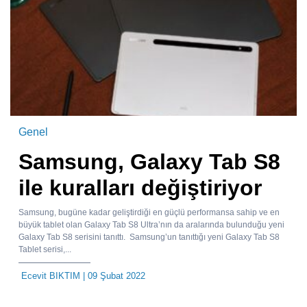
Genel
Samsung, Galaxy Tab S8
ile kuralları değiştiriyor
Samsung, bugüne kadar geliştirdiği en güçlü performansa sahip ve en
büyük tablet olan Galaxy Tab S8 Ultra’nın da aralarında bulunduğu yeni
Galaxy Tab S8 serisini tanıttı. Samsung’un tanıttığı yeni Galaxy Tab S8
Tablet serisi,...
Ecevit BIKTIM
| 09 Şubat 2022