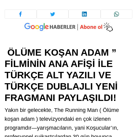
ÖLÜME KOŞAN ADAM ”
FİLMİNİN ANA AFİŞİ İLE
TÜRKÇE ALT YAZILI VE
TÜRKÇE DUBLAJLI YENİ
FRAGMANI PAYLAŞILDI!
Yakın bir gelecekte, The Running Man ( Ölüme
koşan adam ) televizyondaki en çok izlenen
programdır—yarışmacıların, yani Koşucular’ın,
profesyonel suikastçılardan 30 gün boyunca