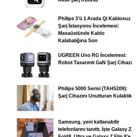
Philips 3’ü 1 Arada Qi Kablosuz
Şarj İstasyonu İncelemesi:
Masaüstünde Kablo
Kalabalığına Son
UGREEN Uno RG İncelemesi:
Robot Tasarımlı GaN Şarj Cihazı
Philips 5000 Serisi (TAH5209):
Şarj Cihazını Unutturan Kulaklık
Samsung, yeni katlanabilir
telefonlarını tanıttı. İşte Galaxy Z
Fold8, Ultra ve Galaxy Z Flip 8’e