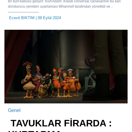
bir kurt kâbusu geliyor: Kurt Adam. Klasik Universal canavarının bu kan
dondurucu yeniden uyarlaması Whannell tarafından yönetildi ve...
Ecevit BIKTIM
| 09 Eylül 2024
Genel
TAVUKLAR FİRARDA :