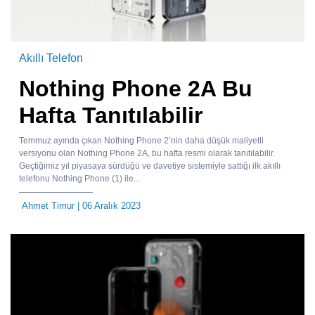
Akıllı Telefon
Nothing Phone 2A Bu
Hafta Tanıtılabilir
Temmuz ayında çıkan Nothing Phone 2’nin daha düşük maliyetli
versiyonu olan Nothing Phone 2A, bu hafta resmi olarak tanıtılabilir.
Geçtiğimiz yıl piyasaya sürdüğü ve davetiye sistemiyle sattığı ilk akıllı
telefonu Nothing Phone (1) ile...
Ahmet Timur
| 06 Aralık 2023