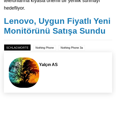
telefonlarına kıyasla önemli bir yenilik sunmayı
hedefliyor.
Lenovo, Uygun Fiyatlı Yeni
Monitörünü Satışa Sundu
SCHLAGWORTE
Nothing Phone
Nothing Phone 3a
Yalçın AS