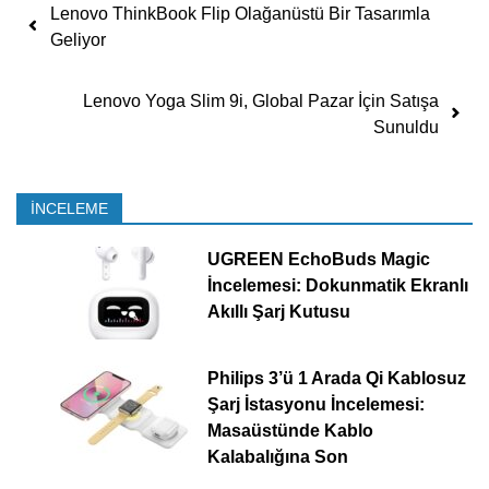
Yazı dolaşımı
Lenovo ThinkBook Flip Olağanüstü Bir Tasarımla
Geliyor
Lenovo Yoga Slim 9i, Global Pazar İçin Satışa
Sunuldu
İNCELEME
UGREEN EchoBuds Magic
İncelemesi: Dokunmatik Ekranlı
Akıllı Şarj Kutusu
Philips 3’ü 1 Arada Qi Kablosuz
Şarj İstasyonu İncelemesi:
Masaüstünde Kablo
Kalabalığına Son