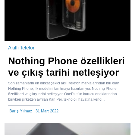
Akıllı Telefon
Nothing Phone özellikleri
ve çıkış tarihi netleşiyor
Son zamanların en dikkat çekici akıllı telefon markalarından biri olan
Nothing Phone, ilk modelini tanıtmaya hazırlanıyor. Nothing Phone
özellikleri ve çıkış tarihi netleşiyor. OnePlus’ın kurucu ortaklarından
biriyken şirketten ayrılan Karl Pei, teknoloji hayatına kendi...
Barış Yılmaz
| 31 Mart 2022