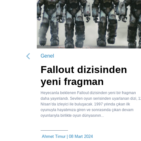
Genel
Önceki
Fallout dizisinden
yeni fragman
Heyecanla beklenen Fallout dizisinden yeni bir fragman
daha yayınlandı. Sevilen oyun serisinden uyarlanan dizi, 1
Nisan’da izleyici ile buluşacak. 1997 yılında çıkan ilk
oyunuyla hayatımıza giren ve sonrasında çıkan devam
oyunlarıyla birlikte oyun dünyasının...
Ahmet Timur
| 08 Mart 2024