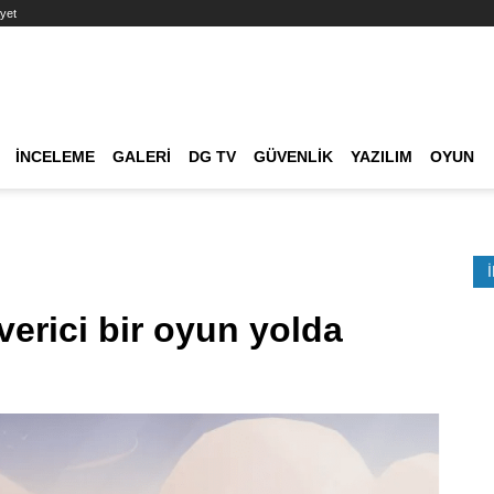
yet
Ana dolaşım
İNCELEME
GALERI
DG TV
GÜVENLIK
YAZILIM
OYUN
Etkinlik Ara
verici bir oyun yolda