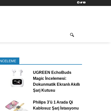
Facebook
Twitter
YouTube
İNCELEME
UGREEN EchoBuds
Magic İncelemesi:
Dokunmatik Ekranlı Akıllı
Şarj Kutusu
Philips 3’ü 1 Arada Qi
Kablosuz Şarj İstasyonu