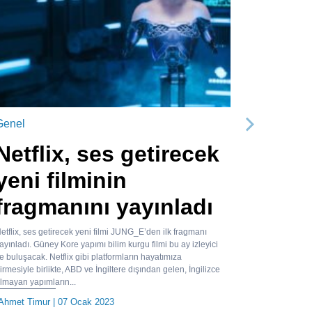
Genel
Sonraki
Netflix, ses getirecek
yeni filminin
fragmanını yayınladı
etflix, ses getirecek yeni filmi JUNG_E’den ilk fragmanı
ayınladı. Güney Kore yapımı bilim kurgu filmi bu ay izleyici
le buluşacak. Netflix gibi platformların hayatımıza
irmesiyle birlikte, ABD ve İngiltere dışından gelen, İngilizce
lmayan yapımların...
Ahmet Timur
| 07 Ocak 2023