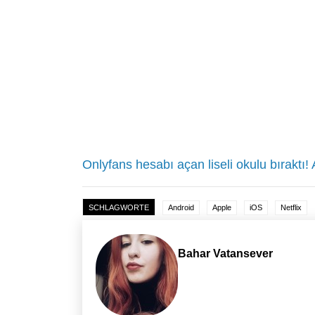
Onlyfans hesabı açan liseli okulu bıraktı!
SCHLAGWORTE
Android
Apple
iOS
Netflix
Bahar Vatansever