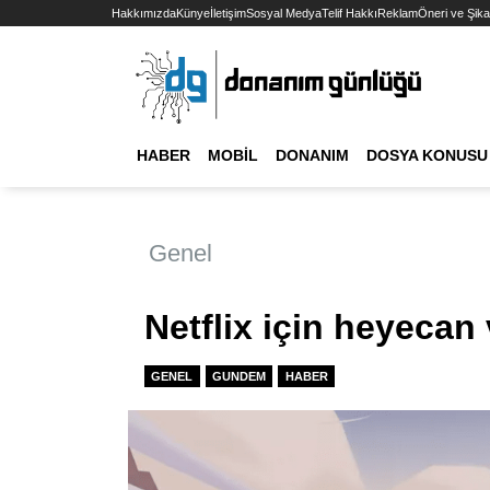
Hakkımızda
Künye
İletişim
Sosyal Medya
Telif Hakkı
Reklam
Öneri ve Şika
HABER
MOBIL
DONANIM
DOSYA KONUSU
Genel
Netflix için heyecan 
GENEL
GUNDEM
HABER