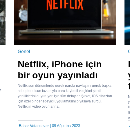
Genel
Netflix, iPhone için
bir oyun yayınladı
Netflix son dönemlerde gerek parola paylaşımı gerek başka
2
sebepler olsun fazlasıyla para kaybetti ve şirket şimdi
yeniliklerini duyuruyor. İşte tüm detaylar. Şirket, iOS cihazları
N
için özel bir denetleyici uygulamasını piyasaya sürdü.
y
Netflix’in video oyunlarına...
i
g
o
Bahar Vatansever
| 09 Ağustos 2023