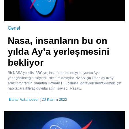
Genel
Nasa, insanların bu on
yılda Ay’a yerleşmesini
bekliyor
Bir NASA yetkilisi BBC’ye, insanların bu on yıl boyunca Ay’a
yerleşebileceğini söyledi. İşte tüm detaylar. NASA için Orion ay uzay
aracı programını yöneten Howard Hu, bilimsel görevleri desteklemek için
habitatlara ihtiyaç duyulacağını söyledi. Pazar...
Bahar Vatansever
| 20 Kasım 2022