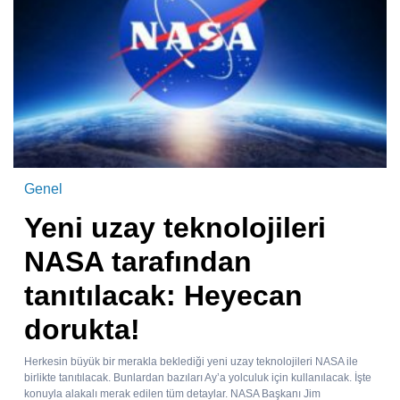
Genel
Yeni uzay teknolojileri
NASA tarafından
tanıtılacak: Heyecan
dorukta!
Herkesin büyük bir merakla beklediği yeni uzay teknolojileri NASA ile
birlikte tanıtılacak. Bunlardan bazıları Ay’a yolculuk için kullanılacak. İşte
konuyla alakalı merak edilen tüm detaylar. NASA Başkanı Jim