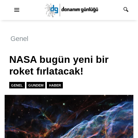
Ana dolaşım
Genel
NASA bugün yeni bir
roket fırlatacak!
GENEL
GUNDEM
HABER