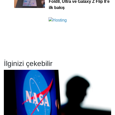
Fold8, Ultra ve Galaxy Z Flip 8’e
ilk bakış
İlginizi çekebilir