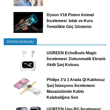
Dyson V16 Piston Animal
İncelemesi: Islak ve Kuru
Temizlikte Güç Gösterisi
DOSYA KONUSU
UGREEN EchoBuds Magic
İncelemesi: Dokunmatik Ekranlı
Akıllı Şarj Kutusu
Philips 3’ü 1 Arada Qi Kablosuz
Şarj İstasyonu İncelemesi:
Masaüstünde Kablo
Kalabalığına Son
UGREEN Uno RG İncelemesi: