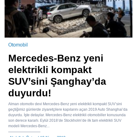
Otomobil
Mercedes-Benz yeni
elektrikli kompakt
SUV’sini Şanghay’da
duyurdu!
Alman otomotiv devi Mercedes-Benz yeni elektrikli kompakt SUV’sini
geçtiğimiz günlerde ziyaretçilere kapılarını açan 2019 Auto Shanghai’da
duyurdu. İşte detaylar. Mercedes-Benz elektrikli otomobiller konusunda
son derece kararlı. Eylül 2018’de Stockholm’de ilk tam elektrikli SUV
modeli Mercedes-Benz...