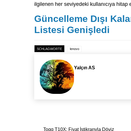
ilgilenen her seviyedeki kullanıcıya hitap
Güncelleme Dışı Kala
Listesi Genişledi
SCHLAGWORTE
lenovo
Yalçın AS
Yazı dolaşımı
Togg T10X: Fiyat İstikrarıyla Döviz