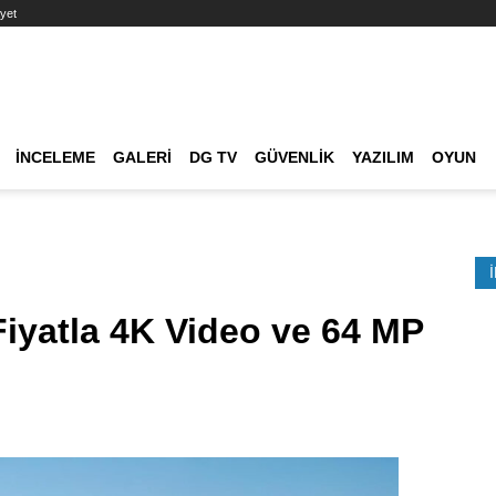
yet
Ana dolaşım
İNCELEME
GALERI
DG TV
GÜVENLIK
YAZILIM
OYUN
Etkinlik Ara
yatla 4K Video ve 64 MP