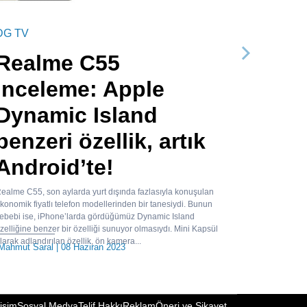
DG TV
Realme C55
Sonraki
İnceleme: Apple
Dynamic Island
benzeri özellik, artık
Android’te!
ealme C55, son aylarda yurt dışında fazlasıyla konuşulan
konomik fiyatlı telefon modellerinden bir tanesiydi. Bunun
ebebi ise, iPhone’larda gördüğümüz Dynamic Island
zelliğine benzer bir özelliği sunuyor olmasıydı. Mini Kapsül
larak adlandırılan özellik, ön kamera...
Mahmut Saral
| 08 Haziran 2023
tişim
Sosyal Medya
Telif Hakkı
Reklam
Öneri ve Şikayet