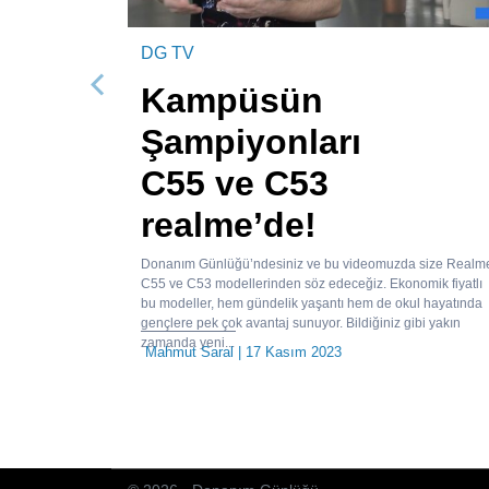
DG TV
Kampüsün
Önceki
Şampiyonları
C55 ve C53
realme’de!
Donanım Günlüğü’ndesiniz ve bu videomuzda size Realm
C55 ve C53 modellerinden söz edeceğiz. Ekonomik fiyatlı
bu modeller, hem gündelik yaşantı hem de okul hayatında
gençlere pek çok avantaj sunuyor. Bildiğiniz gibi yakın
zamanda yeni...
Mahmut Saral
| 17 Kasım 2023