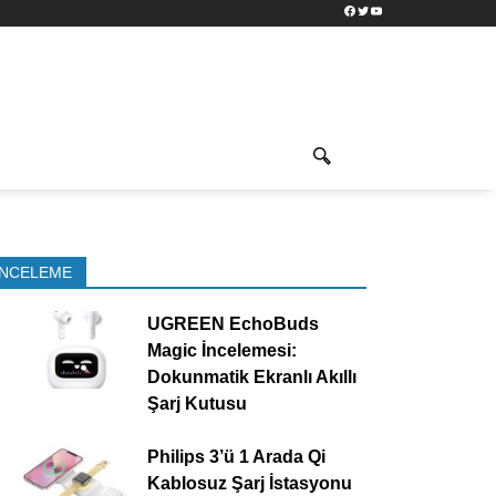
Facebook
Twitter
YouTube
İNCELEME
UGREEN EchoBuds
Magic İncelemesi:
Dokunmatik Ekranlı Akıllı
Şarj Kutusu
Philips 3’ü 1 Arada Qi
Kablosuz Şarj İstasyonu