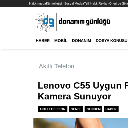
Hakkımızda
Künye
İletişim
Sosyal Medya
Telif Hakkı
Reklam
Öneri ve Şika
HABER
MOBIL
DONANIM
DOSYA KONUSU
Akıllı Telefon
Lenovo C55 Uygun Fi
Kamera Sunuyor
AKILLI TELEFON
GENEL
GUNDEM
HABER