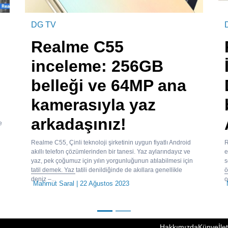
DG TV
Realme C55
inceleme: 256GB
belleği ve 64MP ana
kamerasıyla yaz
arkadaşınız!
e
Realme C55, Çinli teknoloji şirketinin uygun fiyatlı Android
R
akıllı telefon çözümlerinden bir tanesi. Yaz aylarındayız ve
e
yaz, pek çoğumuz için yılın yorgunluğunun atılabilmesi için
s
tatil demek. Yaz tatili denildiğinde de akıllara genellikle
ö
deniz –...
o
Mahmut Saral
| 22 Ağustos 2023
Hakkımızda
Künye
İle