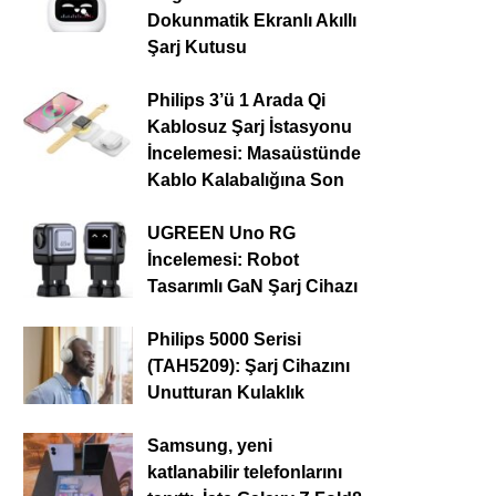
Dokunmatik Ekranlı Akıllı
Şarj Kutusu
Philips 3’ü 1 Arada Qi
Kablosuz Şarj İstasyonu
İncelemesi: Masaüstünde
Kablo Kalabalığına Son
UGREEN Uno RG
İncelemesi: Robot
Tasarımlı GaN Şarj Cihazı
Philips 5000 Serisi
(TAH5209): Şarj Cihazını
Unutturan Kulaklık
Samsung, yeni
katlanabilir telefonlarını