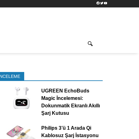
Facebook
Twitter
YouTube
İNCELEME
UGREEN EchoBuds
Magic İncelemesi:
Dokunmatik Ekranlı Akıllı
Şarj Kutusu
Philips 3’ü 1 Arada Qi
Kablosuz Şarj İstasyonu