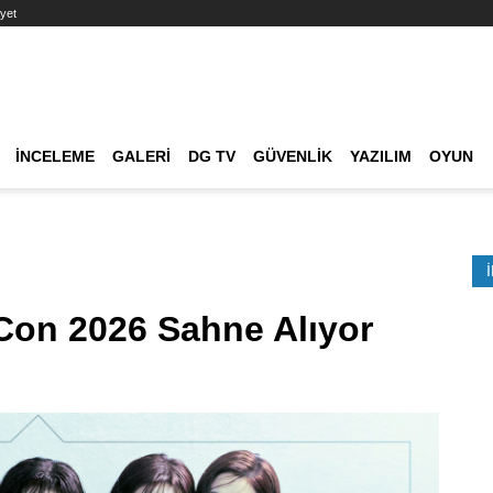
yet
Ana dolaşım
İNCELEME
GALERI
DG TV
GÜVENLIK
YAZILIM
OYUN
Etkinlik Ara
Con 2026 Sahne Alıyor