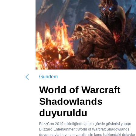
Gundem
Önceki
World of Warcraft
Shadowlands
duyuruldu
BlizzCon 2019 etkinliğinde adeta gövde gösterisi yapan
Blizzard Entertainment World of Warcraft Shadowlands
duyurusuyla heyecan yarattı. İşte konu hakkındaki detaylar.