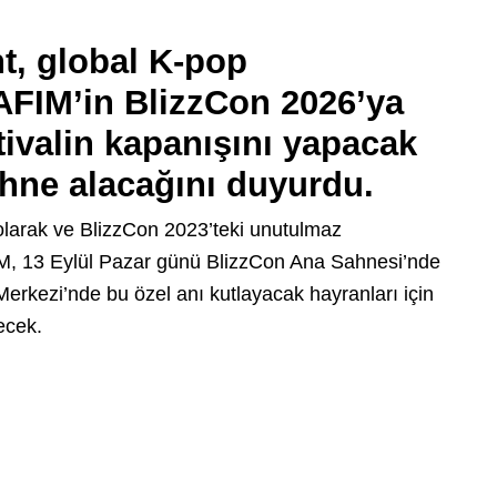
t, global K-pop
IM’in BlizzCon 2026’ya
tivalin kapanışını yapacak
hne alacağını duyurdu.
 olarak ve BlizzCon 2023’teki unutulmaz
, 13 Eylül Pazar günü BlizzCon Ana Sahnesi’nde
erkezi’nde bu özel anı kutlayacak hayranları için
ecek.