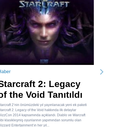
Haber
Sonraki
Starcraft 2: Legacy
of the Void Tanıtıldı
tarcraft 2’nin önümüzdeki yıl yayınlanacak yeni ek paketi
tarcraft 2: Legacy of the Void hakkında ilk detaylar
lizzCon 2014 kapsamında açıklandı. Diablo ve Warcraft
ibi klasikleşmiş oyunlarının yapımından sorumlu olan
lizzard Entertainment‘ın her yıl...