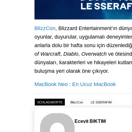
BlizzCon
, Blizzard Entertainment’ın dünya
oyunlar, duyurular, uygulamalı deneyimler,
anlarla dolu bir hafta sonu için düzenledi
of Warcraft
,
Diablo
,
Overwatch
ve ötesind
dünyaları, karakterleri ve hikayeleri kutl
buluşma yeri olarak öne çıkıyor.
MacBook Neo : En Ucuz MacBook
SCHLAGWORTE
BlizzCon
LE SSERAFIM
Ecevit BIKTIM