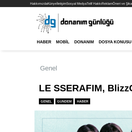
Hakkımızda
Künye
İletişim
Sosyal Medya
Telif Hakkı
Reklam
Öneri ve Şika
HABER
MOBIL
DONANIM
DOSYA KONUSU
Genel
LE SSERAFIM, Blizz
GENEL
GUNDEM
HABER