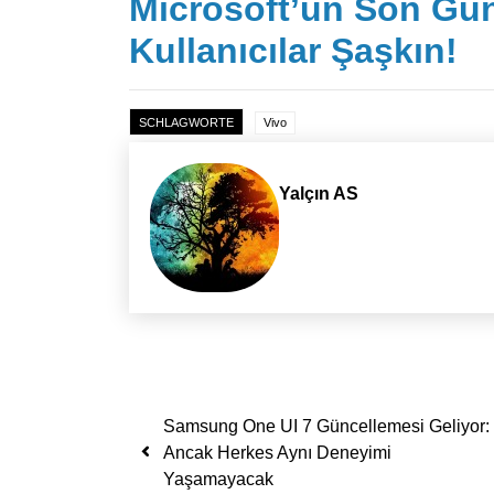
Microsoft’un Son Günc
Kullanıcılar Şaşkın!
SCHLAGWORTE
Vivo
Yalçın AS
Yazı dolaşımı
Samsung One UI 7 Güncellemesi Geliyor:
Ancak Herkes Aynı Deneyimi
Yaşamayacak