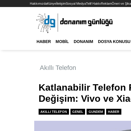
Hakkımızda
Künye
İletişim
Sosyal Medya
Telif Hakkı
Reklam
Öneri ve Şika
HABER
MOBIL
DONANIM
DOSYA KONUSU
Akıllı Telefon
Katlanabilir Telefon
Değişim: Vivo ve Xiao
AKILLI TELEFON
GENEL
GUNDEM
HABER