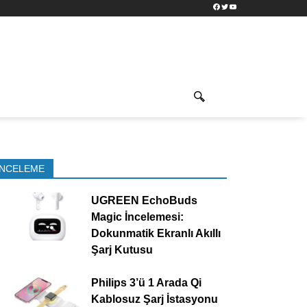
Facebook
Twitter
YouTube
İNCELEME
UGREEN EchoBuds
Magic İncelemesi:
Dokunmatik Ekranlı Akıllı
Şarj Kutusu
Philips 3’ü 1 Arada Qi
Kablosuz Şarj İstasyonu