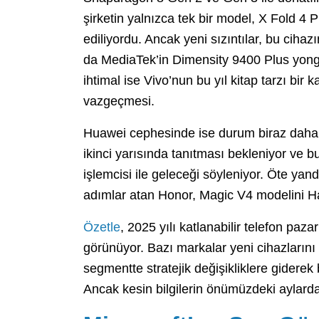
şirketin yalnızca tek bir model, X Fold 4 
ediliyordu. Ancak yeni sızıntılar, bu cihaz
da MediaTek’in Dimensity 9400 Plus yonga 
ihtimal ise Vivo’nun bu yıl kitap tarzı bi
vazgeçmesi.
Huawei cephesinde ise durum biraz daha n
ikinci yarısında tanıtması bekleniyor ve bu
işlemcisi ile geleceği söyleniyor. Öte yand
adımlar atan Honor, Magic V4 modelini Ha
Özetle
, 2025 yılı katlanabilir telefon paz
görünüyor. Bazı markalar yeni cihazların
segmentte stratejik değişikliklere giderek be
Ancak kesin bilgilerin önümüzdeki aylarda