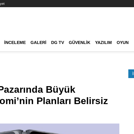
yet
Ana dolaşım
İNCELEME
GALERI
DG TV
GÜVENLIK
YAZILIM
OYUN
Etkinlik Ara
 Pazarında Büyük
mi’nin Planları Belirsiz