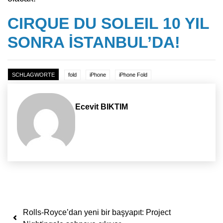
CIRQUE DU SOLEIL 10 YIL
SONRA İSTANBUL’DA!
SCHLAGWORTE
fold
iPhone
iPhone Fold
Ecevit BIKTIM
Yazı dolaşımı
Rolls-Royce’dan yeni bir başyapıt: Project