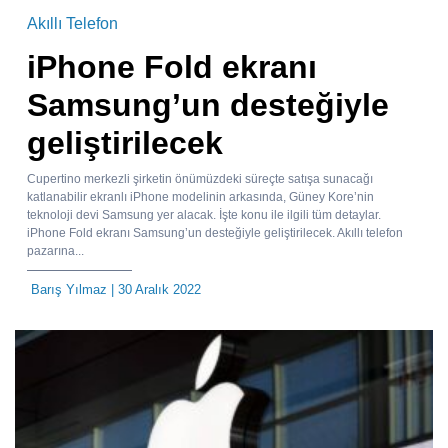
Akıllı Telefon
iPhone Fold ekranı
Samsung’un desteğiyle
geliştirilecek
Cupertino merkezli şirketin önümüzdeki süreçte satışa sunacağı
katlanabilir ekranlı iPhone modelinin arkasında, Güney Kore’nin
teknoloji devi Samsung yer alacak. İşte konu ile ilgili tüm detaylar.
iPhone Fold ekranı Samsung’un desteğiyle geliştirilecek. Akıllı telefon
pazarına...
Barış Yılmaz
| 30 Aralık 2022