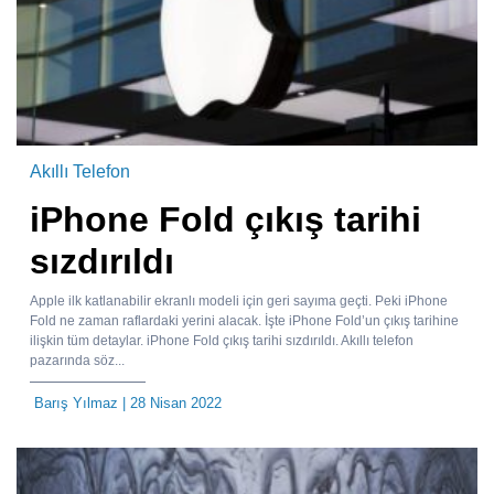
Akıllı Telefon
iPhone Fold çıkış tarihi
sızdırıldı
Apple ilk katlanabilir ekranlı modeli için geri sayıma geçti. Peki iPhone
Fold ne zaman raflardaki yerini alacak. İşte iPhone Fold’un çıkış tarihine
ilişkin tüm detaylar. iPhone Fold çıkış tarihi sızdırıldı. Akıllı telefon
pazarında söz...
Barış Yılmaz
| 28 Nisan 2022