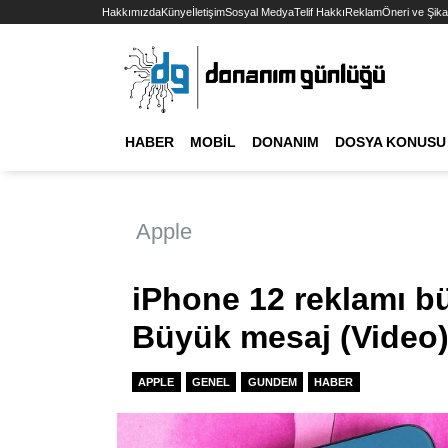
Hakkımızda
Künye
İletişim
Sosyal Medya
Telif Hakkı
Reklam
Öneri ve Şika
HABER
MOBIL
DONANIM
DOSYA KONUSU
Apple
iPhone 12 reklamı b
Büyük mesaj (Video
APPLE
GENEL
GUNDEM
HABER