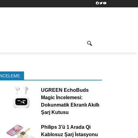
Facebook
Twitter
YouTube
İNCELEME
UGREEN EchoBuds
Magic İncelemesi:
Dokunmatik Ekranlı Akıllı
Şarj Kutusu
Philips 3’ü 1 Arada Qi
Kablosuz Şarj İstasyonu