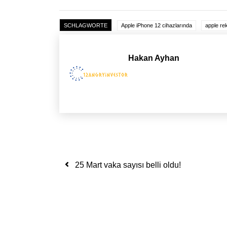
SCHLAGWORTE
Apple iPhone 12 cihazlarında
apple re
Hakan Ayhan
Yazı dolaşımı
25 Mart vaka sayısı belli oldu!