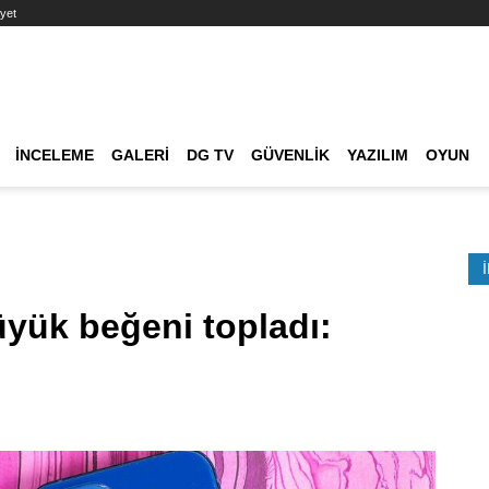
yet
Ana dolaşım
İNCELEME
GALERI
DG TV
GÜVENLIK
YAZILIM
OYUN
Etkinlik Ara
üyük beğeni topladı:
)