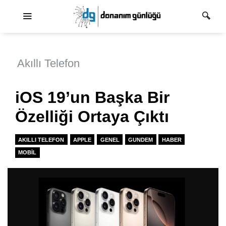
Ana dolaşım
Akıllı Telefon
iOS 19’un Başka Bir
Özelliği Ortaya Çıktı
AKILLI TELEFON
APPLE
GENEL
GUNDEM
HABER
MOBIL