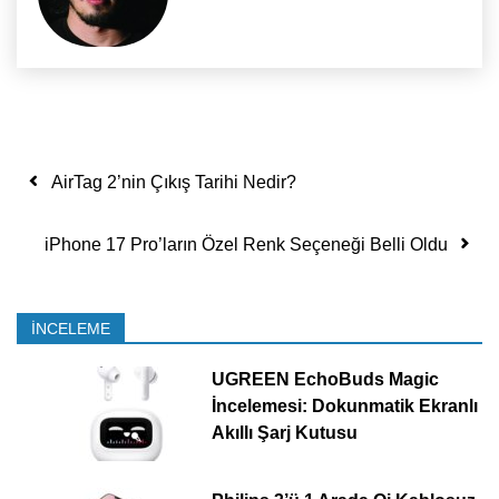
Yazı dolaşımı
AirTag 2’nin Çıkış Tarihi Nedir?
iPhone 17 Pro’ların Özel Renk Seçeneği Belli Oldu
İNCELEME
UGREEN EchoBuds Magic
İncelemesi: Dokunmatik Ekranlı
Akıllı Şarj Kutusu