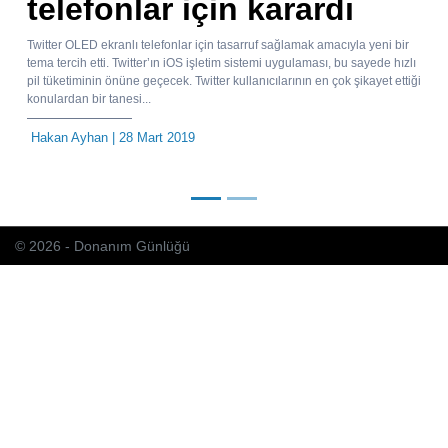
telefonlar için karardı
Twitter OLED ekranlı telefonlar için tasarruf sağlamak amacıyla yeni bir
tema tercih etti. Twitter’ın iOS işletim sistemi uygulaması, bu sayede hızlı
pil tüketiminin önüne geçecek. Twitter kullanıcılarının en çok şikayet ettiği
konulardan bir tanesi...
Hakan Ayhan
| 28 Mart 2019
© 2026 - Donanım Günlüğü