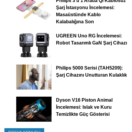
Philips 3’ü 1 Arada Qi Kablosuz
Şarj İstasyonu İncelemesi:
Masaüstünde Kablo
Kalabalığına Son
UGREEN Uno RG İncelemesi:
Robot Tasarımlı GaN Şarj Cihazı
Philips 5000 Serisi (TAH5209):
Şarj Cihazını Unutturan Kulaklık
Dyson V16 Piston Animal
İncelemesi: Islak ve Kuru
Temizlikte Güç Gösterisi