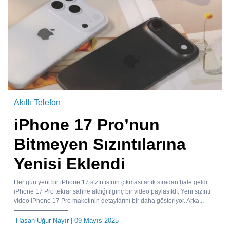
Akıllı Telefon
iPhone 17 Pro’nun
Bitmeyen Sızıntılarına
Yenisi Eklendi
Her gün yeni bir iPhone 17 sızıntısının çıkması artık sıradan hale geldi.
iPhone 17 Pro tekrar sahne aldığı ilginç bir video paylaşıldı. Yeni sızıntı
video iPhone 17 Pro maketinin detaylarını bir daha gösteriyor. Arka...
Hasan Uğur Nayır
| 09 Mayıs 2025