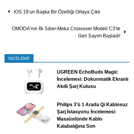
Yazı dolaşımı
iOS 19’un Başka Bir Özelliği Ortaya Çıktı
OMODA’nın İlk Siber-Meka Crossover Modeli C3’te
Geri Sayım Başladı!
İNCELEME
UGREEN EchoBuds Magic
İncelemesi: Dokunmatik Ekranlı
Akıllı Şarj Kutusu
Philips 3’ü 1 Arada Qi Kablosuz
Şarj İstasyonu İncelemesi:
Masaüstünde Kablo
Kalabalığına Son