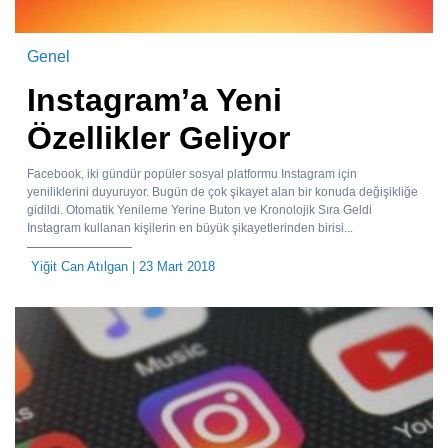
Genel
Instagram’a Yeni
Özellikler Geliyor
Facebook, iki gündür popüler sosyal platformu Instagram için
yeniliklerini duyuruyor. Bugün de çok şikayet alan bir konuda değişikliğe
gidildi. Otomatik Yenileme Yerine Buton ve Kronolojik Sıra Geldi
Instagram kullanan kişilerin en büyük şikayetlerinden birisi...
Yiğit Can Atılgan
| 23 Mart 2018