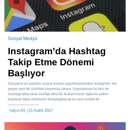
Sosyal Medya
Instagram’da Hashtag
Takip Etme Dönemi
Başlıyor
Dünyanın en popüler sosyal medya uygulamalarından Instagram, her
geçen yeni bir özellikle karşımıza çıkıyor. Uygulamaya bu kez de
hashtag takip etme özelliği eklendi. Kullanıcıların ilgilerini çeken
başlıkları takip etmelerini kolaylaştıracak bu yeni özellik ilk...
Yalçın AS
| 21 Aralık 2017