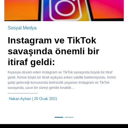
Sosyal Medya
Instagram ve TikTok
savaşında önemli bir
itiraf geldi:
Kıyasıya devam eden Instagram ve TikTok savaşında büyük bir itiraf
geldi. Kimse böyle bir itirafı açıkçası erken vakitte beklemiyordu. Kimin
galip geleceği konusunda belirsizlik yaşanan Instagram ve TikTok
savaşında, uzun bir süreyi geride bıraktık....
Hakan Ayhan
| 20 Ocak 2021