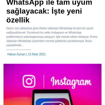
WhatsApp ile tam uyum
sağlayacak: İşte yeni
özellik
Gelen son detaylara göre Reels videoları WhatsApp ile tam bir uyum
sağlayabilecek. Facebook bu sefer Instagram ve WhatsApp
platformlarını yakınlaştırmaya çalışıyor. İşte merak edilen detaylar. Reels
videoları WhatsApp üzerinden normal şartlarda oynatılamıyor. Bunu
yapabilmek...
Hakan Ayhan
| 13 Mart 2021