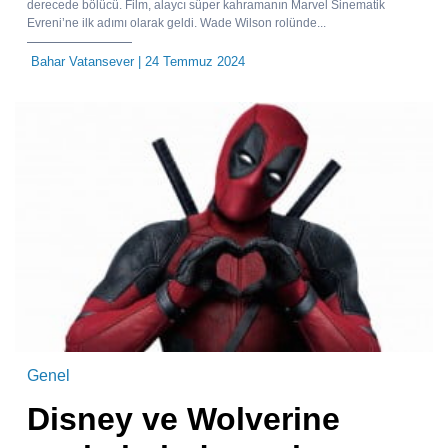
derecede bölücü. Film, alaycı süper kahramanın Marvel Sinematik
Evreni’ne ilk adımı olarak geldi. Wade Wilson rolünde...
Bahar Vatansever
| 24 Temmuz 2024
Genel
Disney ve Wolverine