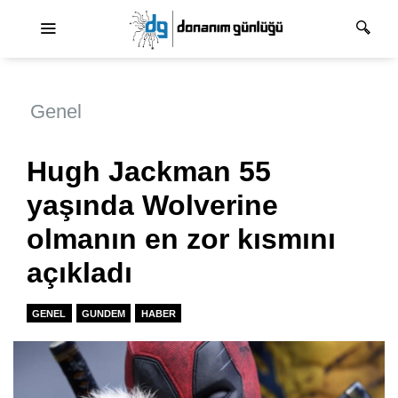
Ana dolaşım
Genel
Hugh Jackman 55
yaşında Wolverine
olmanın en zor kısmını
açıkladı
GENEL
GUNDEM
HABER