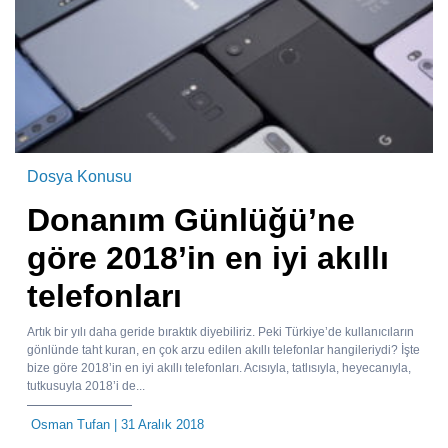
Dosya Konusu
Donanım Günlüğü’ne
göre 2018’in en iyi akıllı
telefonları
Artık bir yılı daha geride bıraktık diyebiliriz. Peki Türkiye’de kullanıcıların
gönlünde taht kuran, en çok arzu edilen akıllı telefonlar hangileriydi? İşte
bize göre 2018’in en iyi akıllı telefonları. Acısıyla, tatlısıyla, heyecanıyla,
tutkusuyla 2018’i de...
Osman Tufan
| 31 Aralık 2018