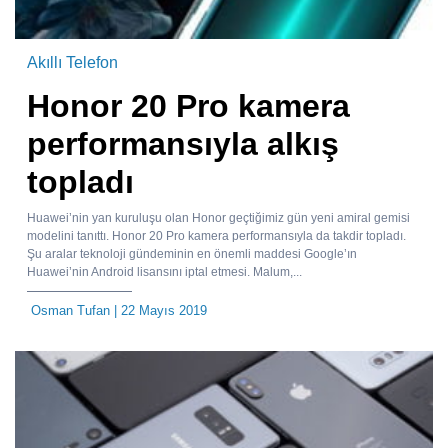
Akıllı Telefon
Honor 20 Pro kamera
performansıyla alkış
topladı
Huawei’nin yan kuruluşu olan Honor geçtiğimiz gün yeni amiral gemisi
modelini tanıttı. Honor 20 Pro kamera performansıyla da takdir topladı.
Şu aralar teknoloji gündeminin en önemli maddesi Google’ın
Huawei’nin Android lisansını iptal etmesi. Malum,...
Osman Tufan
| 22 Mayıs 2019