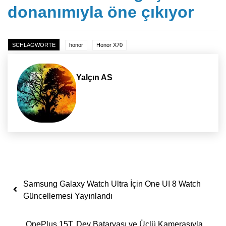
donanımıyla öne çıkıyor
SCHLAGWORTE
honor
Honor X70
Yalçın AS
Yazı dolaşımı
Samsung Galaxy Watch Ultra İçin One UI 8 Watch
Güncellemesi Yayınlandı
OnePlus 15T, Dev Bataryası ve Üçlü Kamerasıyla