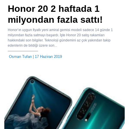
Honor 20 2 haftada 1
milyondan fazla sattı!
Honor’ın uygun fiyatlı yeni amiral gemisi modeli sadece 14 günde 1
milyondan fazla satmayı başardı. İşte Honor 20 satış rakamları
hakkındaki son bilgiler. Teknoloji gündemini az çok yakından takip
edenlerin de bildiği üzere son...
Osman Tufan
| 17 Haziran 2019