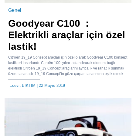
Genel
Goodyear C100 :
Elektrikli araçlar için özel
lastik!
Citroën 19_19 Consept araçları için özel olarak Goodyear C100 konsept
lastikleri tasarlandı. Citroën 100. yılını taçlandırarak otonom-bağlı-
elektrikli Citroën 19_19 Concept araçlarını ayrıcalık ve rahatlık sunmak
üzere tasarladı. 19_19 Concept’in göze çarpan tasarımına eşlik etmek...
Ecevit BIKTIM
| 22 Mayıs 2019