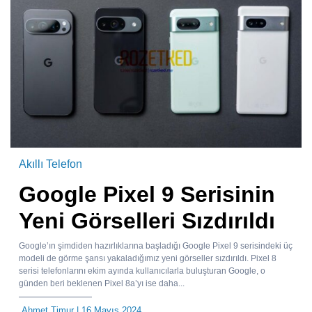
Akıllı Telefon
Google Pixel 9 Serisinin
Yeni Görselleri Sızdırıldı
Google’ın şimdiden hazırlıklarına başladığı Google Pixel 9 serisindeki üç
modeli de görme şansı yakaladığımız yeni görseller sızdırıldı. Pixel 8
serisi telefonlarını ekim ayında kullanıcılarla buluşturan Google, o
günden beri beklenen Pixel 8a’yı ise daha...
Ahmet Timur
| 16 Mayıs 2024