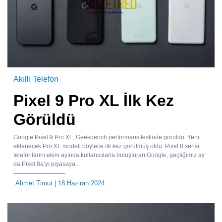
Akıllı Telefon
Pixel 9 Pro XL İlk Kez
Görüldü
Google Pixel 9 Pro XL, Geekbench performans testinde görüldü. Yeni
eklenecek Pro XL modeli böylece ilk kez görülmüş oldu. Pixel 8 serisi
telefonlarını ekim ayında kullanıcılarla buluşturan Google, geçtiğimiz ay
da Pixel 8a’yı piyasaya...
Ahmet Timur
| 18 Haziran 2024