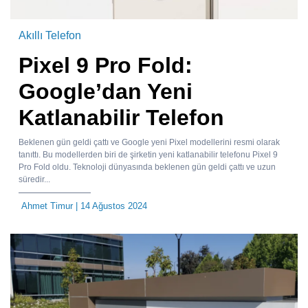
Akıllı Telefon
Pixel 9 Pro Fold:
Google’dan Yeni
Katlanabilir Telefon
Beklenen gün geldi çattı ve Google yeni Pixel modellerini resmi olarak
tanıttı. Bu modellerden biri de şirketin yeni katlanabilir telefonu Pixel 9
Pro Fold oldu. Teknoloji dünyasında beklenen gün geldi çattı ve uzun
süredir...
Ahmet Timur
| 14 Ağustos 2024