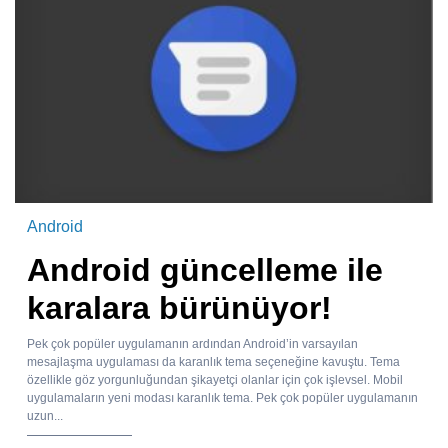
Android
Android güncelleme ile
karalara bürünüyor!
Pek çok popüler uygulamanın ardından Android’in varsayılan
mesajlaşma uygulaması da karanlık tema seçeneğine kavuştu. Tema
özellikle göz yorgunluğundan şikayetçi olanlar için çok işlevsel. Mobil
uygulamaların yeni modası karanlık tema. Pek çok popüler uygulamanın
uzun...