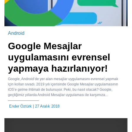
Android
Google Mesajlar
uygulamasını evrensel
yapmaya hazırlanıyor!
Google, Android’de yer alan mesajlar uygulamasını evrensel yapmak
için kolları sıvadı. 2019 yılı içerisinde Google Mesajlar uygulamasının
iOS’e gelme ihtimali de bulunuyor. Peki, bu nasıl olacak? Google,
geçtiğimiz yıllarda Android Mesajlar uygulaması ile karşımıza...
Ender Öztürk
| 27 Aralık 2018