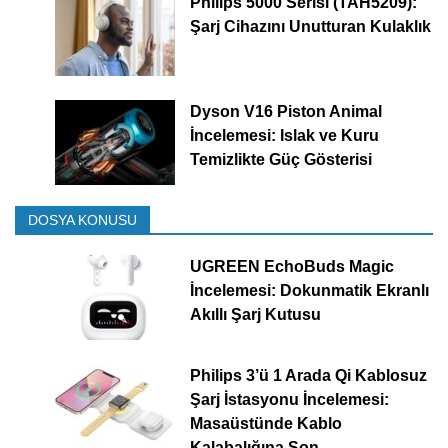
Philips 5000 Serisi (TAH5209):
Şarj Cihazını Unutturan Kulaklık
Dyson V16 Piston Animal
İncelemesi: Islak ve Kuru
Temizlikte Güç Gösterisi
DOSYA KONUSU
UGREEN EchoBuds Magic
İncelemesi: Dokunmatik Ekranlı
Akıllı Şarj Kutusu
Philips 3’ü 1 Arada Qi Kablosuz
Şarj İstasyonu İncelemesi:
Masaüstünde Kablo
Kalabalığına Son