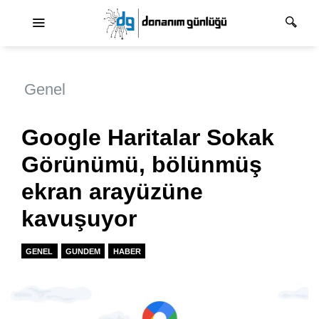
Ana dolaşım
Genel
Google Haritalar Sokak
Görünümü, bölünmüş
ekran arayüzüne
kavuşuyor
GENEL
GUNDEM
HABER