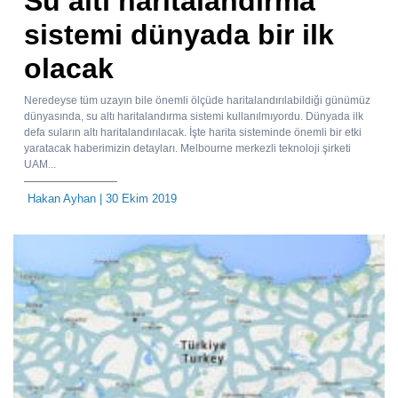
Su altı haritalandırma
sistemi dünyada bir ilk
olacak
Neredeyse tüm uzayın bile önemli ölçüde haritalandırılabildiği günümüz
dünyasında, su altı haritalandırma sistemi kullanılmıyordu. Dünyada ilk
defa suların altı haritalandırılacak. İşte harita sisteminde önemli bir etki
yaratacak haberimizin detayları. Melbourne merkezli teknoloji şirketi
UAM...
Hakan Ayhan
| 30 Ekim 2019