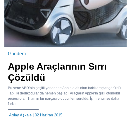
Gundem
Apple Araçlarının Sırrı
Çözüldü
Bu sene ABD’nin çeşitli yerlerinde Apple’a ait olan farklı araçlar görüldü.
Tabii ki dedikodular da hemen başladı. Araçların Apple’ın gizli otomobil
projesi olan Titan’ın bir parçası olduğu ileri sürüldü. İşin rengi ise daha
farklı....
Atılay Aşkale
| 02 Haziran 2015