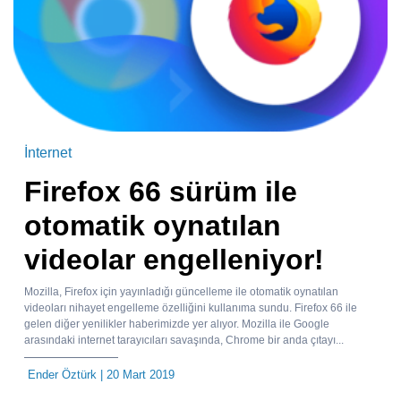
İnternet
Firefox 66 sürüm ile
otomatik oynatılan
videolar engelleniyor!
Mozilla, Firefox için yayınladığı güncelleme ile otomatik oynatılan
videoları nihayet engelleme özelliğini kullanıma sundu. Firefox 66 ile
gelen diğer yenilikler haberimizde yer alıyor. Mozilla ile Google
arasındaki internet tarayıcıları savaşında, Chrome bir anda çıtayı...
Ender Öztürk
| 20 Mart 2019