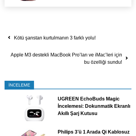
Yazı dolaşımı
Kötü şanstan kurtulmanın 3 farklı yolu!
Apple M3 destekli MacBook Pro’ları ve iMac’leri için
bu özelliği sundu!
İNCELEME
UGREEN EchoBuds Magic
İncelemesi: Dokunmatik Ekranlı
Akıllı Şarj Kutusu
Philips 3’ü 1 Arada Qi Kablosuz