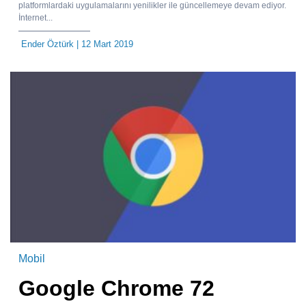
platformlardaki uygulamalarını yenilikler ile güncellemeye devam ediyor.
İnternet...
Ender Öztürk
| 12 Mart 2019
Mobil
Google Chrome 72