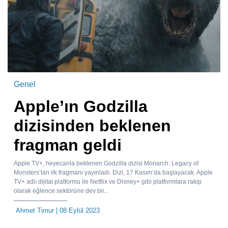
Genel
Apple’ın Godzilla
dizisinden beklenen
fragman geldi
Apple TV+, heyecanla beklenen Godzilla dizisi Monarch: Legacy of
Monsters’tan ilk fragmanı yayınladı. Dizi, 17 Kasım’da başlayacak. Apple
TV+ adlı dijital platformu ile Netflix ve Disney+ gibi platformlara rakip
olarak eğlence sektörüne dev bir...
Ahmet Timur
| 08 Eylül 2023