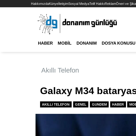
Hakkımızda
Künye
İletişim
Sosyal Medya
Telif Hakkı
Reklam
Öneri ve Şika
HABER
MOBIL
DONANIM
DOSYA KONUSU
Akıllı Telefon
Galaxy M34 bataryası
AKILLI TELEFON
GENEL
GUNDEM
HABER
MOB