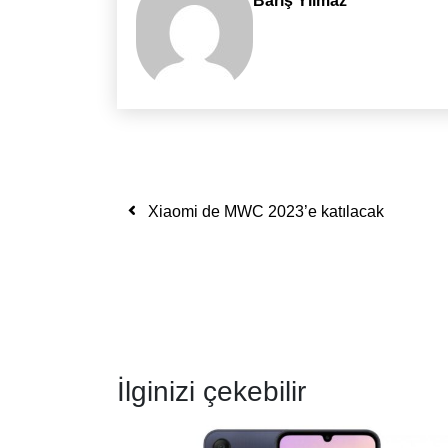
Barış Yılmaz
Yazı dolaşımı
Xiaomi de MWC 2023’e katılacak
İlginizi çekebilir