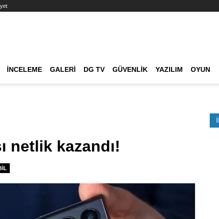
yet
Ana dolaşım
İNCELEME
GALERI
DG TV
GÜVENLIK
YAZILIM
OYUN
Etkinlik Ara
 netlik kazandı!
IL