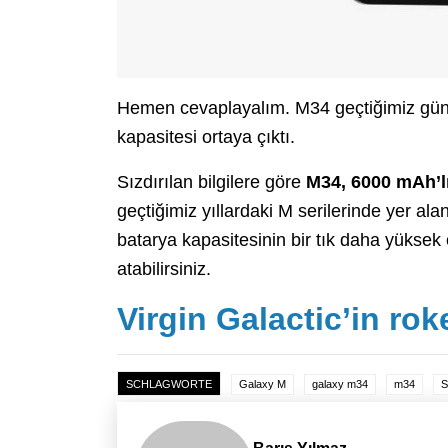
Hemen cevaplayalım. M34 geçtiğimiz g
kapasitesi ortaya çıktı.
Sızdırılan bilgilere göre
M34, 6000 mAh’l
geçtiğimiz yıllardaki M serilerinde yer ala
batarya kapasitesinin bir tık daha yükse
atabilirsiniz.
Virgin Galactic’in roke
SCHLAGWORTE
Galaxy M
galaxy m34
m34
S