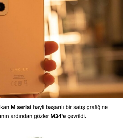
çıkan
M serisi
hayli başarılı bir satış grafiğine
rının ardından gözler
M34’e
çevrildi.