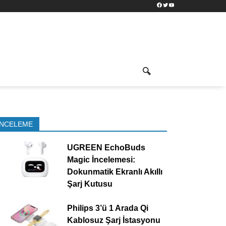
Facebook
Twitter
YouTube
İNCELEME
UGREEN EchoBuds
Magic İncelemesi:
Dokunmatik Ekranlı Akıllı
Şarj Kutusu
Philips 3’ü 1 Arada Qi
Kablosuz Şarj İstasyonu