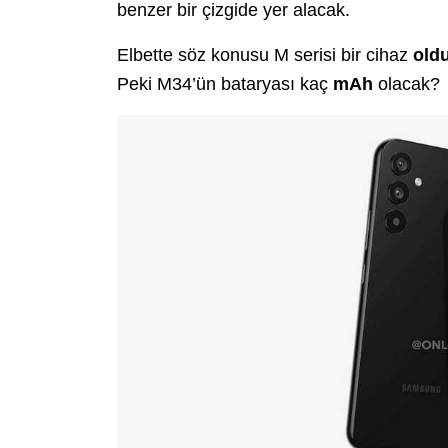
benzer bir çizgide yer alacak.
Elbette söz konusu M serisi bir cihaz
old
Peki M34’ün bataryası kaç
mAh
olacak?