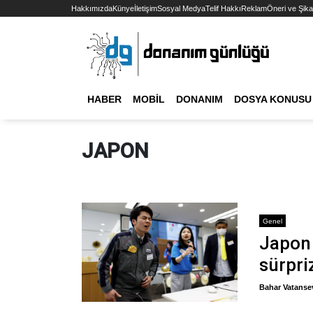
Hakkımızda
Künye
İletişim
Sosyal Medya
Telif Hakkı
Reklam
Öneri ve Şika
HABER
MOBIL
DONANIM
DOSYA KONUSU
JAPON
Genel
Japon 
sürpri
Bahar Vatanse