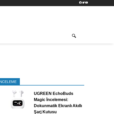
Facebook
Twitter
YouTube
İNCELEME
UGREEN EchoBuds
Magic İncelemesi:
Dokunmatik Ekranlı Akıllı
Şarj Kutusu