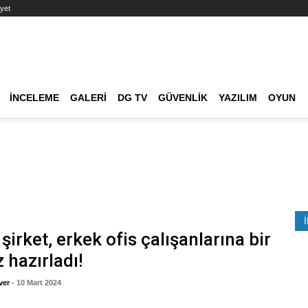
yet
Ana dolaşım
İNCELEME
GALERI
DG TV
GÜVENLIK
YAZILIM
OYUN
Etkinlik Ara
şirket, erkek ofis çalışanlarına bir
z hazırladı!
ver
- 10 Mart 2024