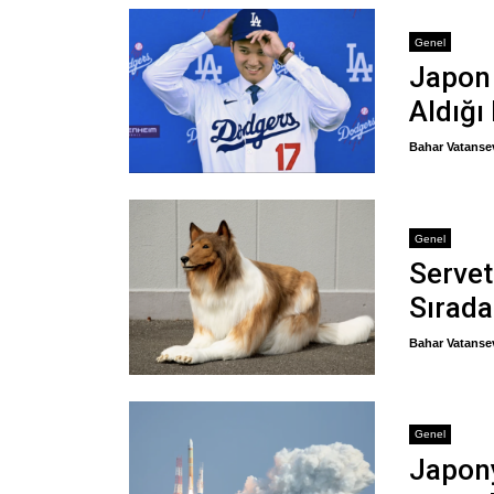
Genel
Japon
Aldığı
Bahar Vatanse
Genel
Servet
Sırada
Bahar Vatanse
Genel
Japony