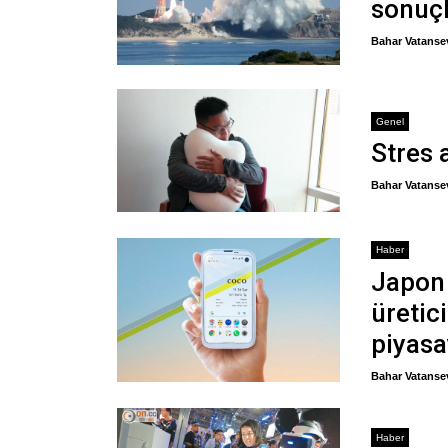
sonuç
Bahar Vatanse
Genel
Stres 
Bahar Vatanse
Haber
Japon
üretic
piyasa
Bahar Vatanse
Haber