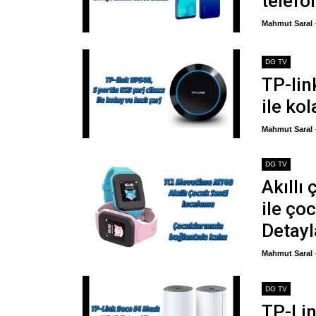
telefo
Mahmut Saral
DG TV
TP-lin
ile kol
Mahmut Saral
DG TV
Akıllı
ile ço
Detayl
Mahmut Saral
DG TV
TP-Lin