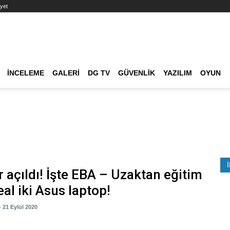
yet
Ana dolaşım
İNCELEME
GALERI
DG TV
GÜVENLIK
YAZILIM
OYUN
Etkinlik Ara
r açıldı! İşte EBA – Uzaktan eğitim
eal iki Asus laptop!
- 21 Eylül 2020