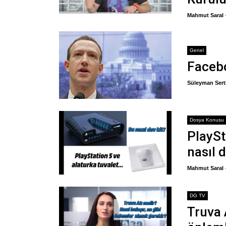
Mahmut Saral
Genel
Facebo
Süleyman Sert
Dosya Konusu
PlaySt
nasıl d
Mahmut Saral
DG TV
Truva 