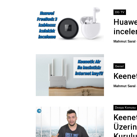
DG TV
Huawei
incel
Mahmut Saral
Genel
Keeneti
Mahmut Saral
Dosya Konusu
Keenet
Üzerin
Kurul