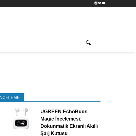
Facebook
Twitter
YouTube
İNCELEME
UGREEN EchoBuds
Magic İncelemesi:
Dokunmatik Ekranlı Akıllı
Şarj Kutusu