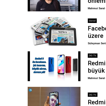
önleml
Mahmut Saral
Genel
Faceb
üzere
Süleyman Sert
DG TV
Redmi 
büyük 
Mahmut Saral
DG TV
Redmi