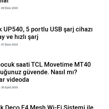
nlar
- 09 Ekim 2019
k UP540, 5 portlu USB şarj cihazı
ay ve hızlı şarj
- 07 Ekim 2019
 çocuk saati TCL Movetime MT40
cuğunuz güvende. Nasıl mı?
ar videoda
- 30 Eylül 2019
k Deco E4 Mesh Wi-Fi Sistemi ile