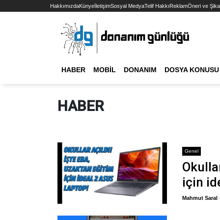
Hakkımızda
Künye
İletişim
Sosyal Medya
Telif Hakkı
Reklam
Öneri ve Şika
HABER
MOBIL
DONANIM
DOSYA KONUSU
HABER
Genel
Okulla
için id
Mahmut Saral