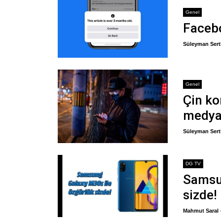
Genel
Facebo
Süleyman Sert
Genel
Çin ko
medyad
Süleyman Sert
DG TV
Samsu
sizde!
Mahmut Saral