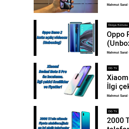
Mahmut Saral
Dosya Konusu
Oppo R
(Unbo
Mahmut Saral
DG TV
Xiaomi
İlgi çe
Mahmut Saral
DG TV
2000 TL