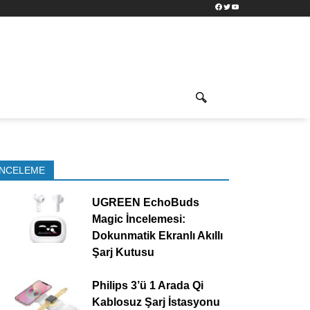
Facebook
Twitter
YouTube
İNCELEME
UGREEN EchoBuds
Magic İncelemesi:
Dokunmatik Ekranlı Akıllı
Şarj Kutusu
Philips 3’ü 1 Arada Qi
Kablosuz Şarj İstasyonu