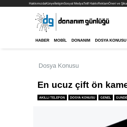
Hakkımızda
Künye
İletişim
Sosyal Medya
Telif Hakkı
Reklam
Öneri ve Şika
HABER
MOBIL
DONANIM
DOSYA KONUSU
Dosya Konusu
En ucuz çift ön kamer
AKILLI TELEFON
DOSYA KONUSU
GENEL
GUND