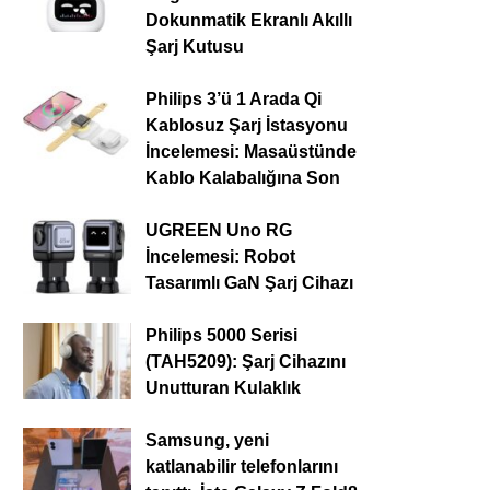
Dokunmatik Ekranlı Akıllı
Şarj Kutusu
Philips 3’ü 1 Arada Qi
Kablosuz Şarj İstasyonu
İncelemesi: Masaüstünde
Kablo Kalabalığına Son
UGREEN Uno RG
İncelemesi: Robot
Tasarımlı GaN Şarj Cihazı
Philips 5000 Serisi
(TAH5209): Şarj Cihazını
Unutturan Kulaklık
Samsung, yeni
katlanabilir telefonlarını