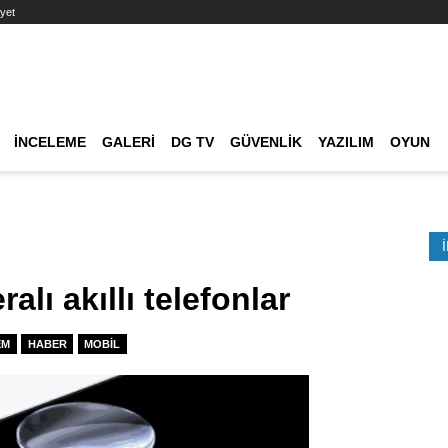
yet
Ana dolaşım
İNCELEME
GALERI
DG TV
GÜVENLIK
YAZILIM
OYUN
Etkinlik Ara
alı akıllı telefonlar
EM
HABER
MOBIL