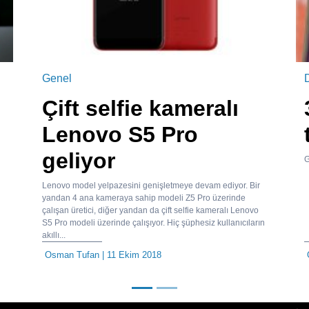
Genel
ı
Çift selfie kameralı
Lenovo S5 Pro
geliyor
G
Lenovo model yelpazesini genişletmeye devam ediyor. Bir
yandan 4 ana kameraya sahip modeli Z5 Pro üzerinde
çalışan üretici, diğer yandan da çift selfie kameralı Lenovo
S5 Pro modeli üzerinde çalışıyor. Hiç şüphesiz kullanıcıların
akıllı...
Osman Tufan
| 11 Ekim 2018