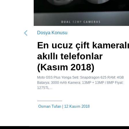
Dosya Konusu
Önceki
En ucuz çift kameral
akıllı telefonlar
(Kasım 2018)
Moto G5S Plus Yonga Seti: Snapdragon 625 RAM: 4GB
Batarya: 3000 mAh Kamera: 13MP + 13MP / 8MP Fiyat:
1275TL...
Osman Tufan
| 12 Kasım 2018