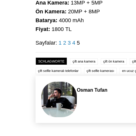
Ana Kamera:
13MP + 5MP
Ön Kamera:
20MP + 8MP
Batarya:
4000 mAh
Fiyat:
1800 TL
Sayfalar:
1
2
3
4
5
SCHLAGWORTE
çift ana kamera
çift ön kamera
çif
çift selfie kameralı telefonlar
çift selfie kamerası
en ucuz ç
Osman Tufan