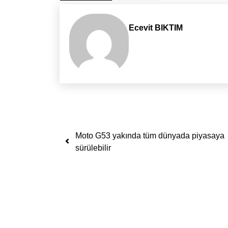
Ecevit BIKTIM
Yazı dolaşımı
Moto G53 yakında tüm dünyada piyasaya
sürülebilir