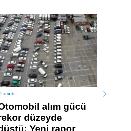
Otomobil
Sonraki
Otomobil alım gücü
rekor düzeyde
düştü: Yeni rapor