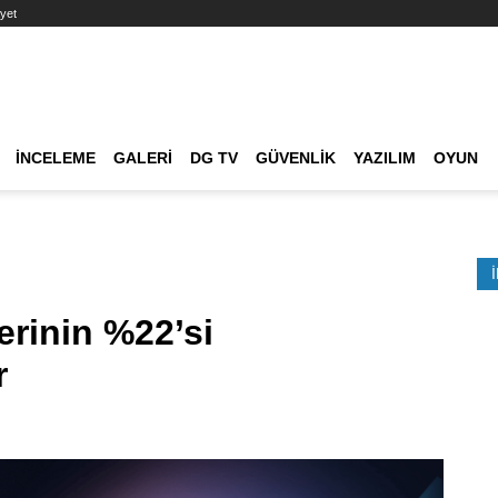
yet
Ana dolaşım
İNCELEME
GALERI
DG TV
GÜVENLIK
YAZILIM
OYUN
Etkinlik Ara
lerinin %22’si
r