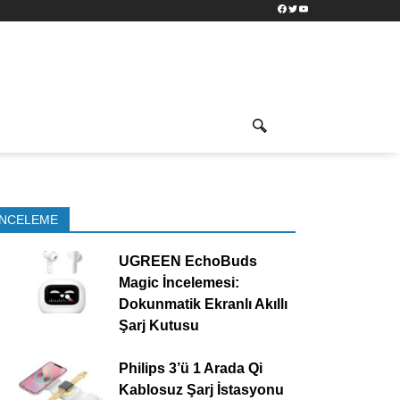
Facebook
Twitter
YouTube
İNCELEME
UGREEN EchoBuds
Magic İncelemesi:
Dokunmatik Ekranlı Akıllı
Şarj Kutusu
Philips 3’ü 1 Arada Qi
Kablosuz Şarj İstasyonu