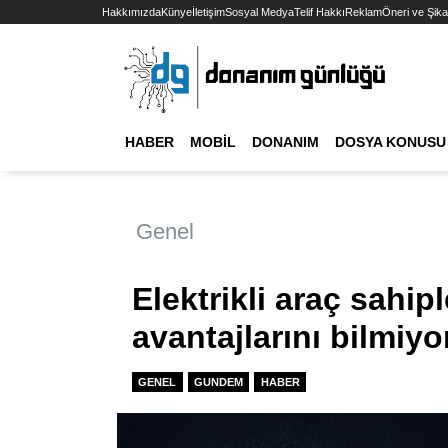
Hakkımızda
Künye
İletişim
Sosyal Medya
Telif Hakkı
Reklam
Öneri ve Şika
HABER
MOBIL
DONANIM
DOSYA KONUSU
Genel
Elektrikli araç sahip
avantajlarını bilmiyo
GENEL
GUNDEM
HABER