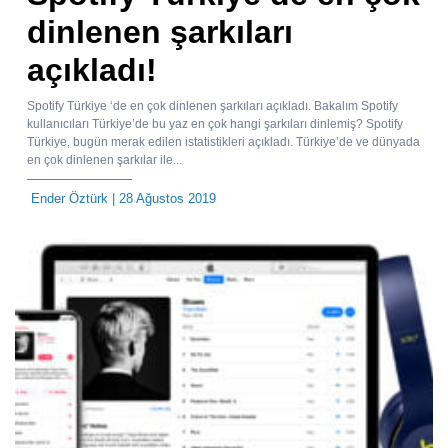
dinlenen şarkıları
açıkladı!
Spotify Türkiye ‘de en çok dinlenen şarkıları açıkladı. Bakalım Spotify
kullanıcıları Türkiye’de bu yaz en çok hangi şarkıları dinlemiş? Spotify
Türkiye, bugün merak edilen istatistikleri açıkladı. Türkiye’de ve dünyada
en çok dinlenen şarkılar ile...
Ender Öztürk
| 28 Ağustos 2019