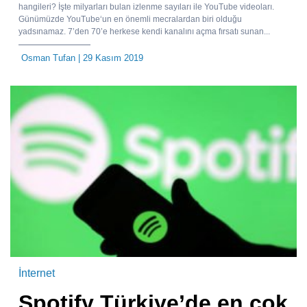
hangileri? İşte milyarları bulan izlenme sayıları ile YouTube videoları.
Günümüzde YouTube‘un en önemli mecralardan biri olduğu
yadsınamaz. 7’den 70’e herkese kendi kanalını açma fırsatı sunan...
Osman Tufan
| 29 Kasım 2019
İnternet
Spotify Türkiye’de en çok