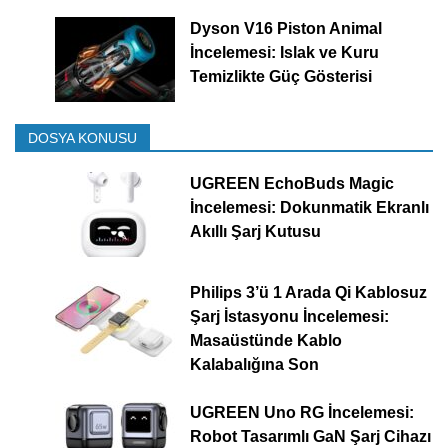
Dyson V16 Piston Animal
İncelemesi: Islak ve Kuru
Temizlikte Güç Gösterisi
DOSYA KONUSU
UGREEN EchoBuds Magic
İncelemesi: Dokunmatik Ekranlı
Akıllı Şarj Kutusu
Philips 3’ü 1 Arada Qi Kablosuz
Şarj İstasyonu İncelemesi:
Masaüstünde Kablo
Kalabalığına Son
UGREEN Uno RG İncelemesi:
Robot Tasarımlı GaN Şarj Cihazı