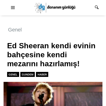
Ana dolaşım
Genel
Ed Sheeran kendi evinin
bahçesine kendi
mezarını hazırlamış!
GENEL
GUNDEM
HABER