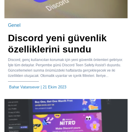
Genel
Discord yeni güvenlik
özelliklerini sundu
Discord, genç kullanıcıları korumak için yeni güvenlik önlemleri getiriyor.
İşte tüm detaylar. Perşembe günü Discord Teen Safety Assist’i duyurdu.
Güncellemeleri sunma önümüzdeki haftalarda gerçekleşecek ve iki
özellikten oluşacak: Otomatik uyarılar ve içerik filtreleri. İleriye...
Bahar Vatansever
| 21 Ekim 2023