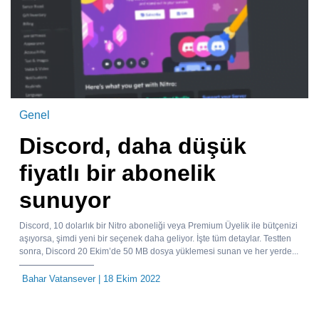
Genel
Discord, daha düşük
fiyatlı bir abonelik
sunuyor
Discord, 10 dolarlık bir Nitro aboneliği veya Premium Üyelik ile bütçenizi
aşıyorsa, şimdi yeni bir seçenek daha geliyor. İşte tüm detaylar. Testten
sonra, Discord 20 Ekim’de 50 MB dosya yüklemesi sunan ve her yerde...
Bahar Vatansever
| 18 Ekim 2022