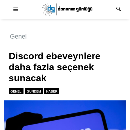
Ana dolaşım
Genel
Discord ebeveynlere
daha fazla seçenek
sunacak
GENEL
GUNDEM
HABER