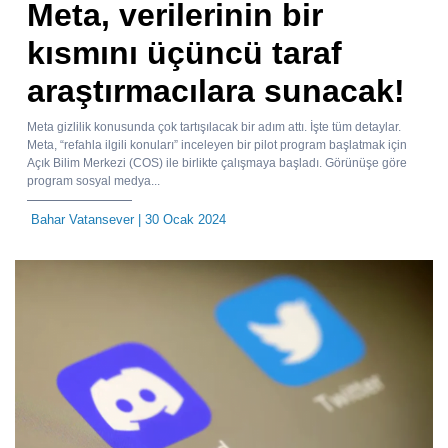
Meta, verilerinin bir
kısmını üçüncü taraf
araştırmacılara sunacak!
Meta gizlilik konusunda çok tartışılacak bir adım attı. İşte tüm detaylar.
Meta, “refahla ilgili konuları” inceleyen bir pilot program başlatmak için
Açık Bilim Merkezi (COS) ile birlikte çalışmaya başladı. Görünüşe göre
program sosyal medya...
Bahar Vatansever
| 30 Ocak 2024