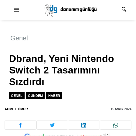
Ana dolaşım
Genel
Dbrand, Yeni Nintendo
Switch 2 Tasarımını
Sızdırdı
GENEL
GUNDEM
HABER
AHMET TIMUR
15 Aralık 2024