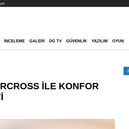
yet
Ana dolaşım
İNCELEME
GALERI
DG TV
GÜVENLIK
YAZILIM
OYUN
Etkinlik Ara
AIRCROSS İLE KONFOR
İ