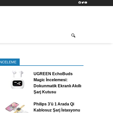
Facebook
Twitter
YouTube
İNCELEME
UGREEN EchoBuds
Magic İncelemesi:
Dokunmatik Ekranlı Akıllı
Şarj Kutusu
Philips 3’ü 1 Arada Qi
Kablosuz Şarj İstasyonu