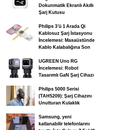
Dokunmatik Ekranlı Akıllı
Şarj Kutusu
Philips 3’ü 1 Arada Qi
Kablosuz Şarj İstasyonu
İncelemesi: Masaüstünde
Kablo Kalabalığına Son
UGREEN Uno RG
İncelemesi: Robot
Tasarımlı GaN Şarj Cihazı
Philips 5000 Serisi
(TAH5209): Şarj Cihazını
Unutturan Kulaklık
Samsung, yeni
katlanabilir telefonlarını