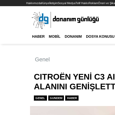
Hakkımızda
Künye
İletişim
Sosyal Medya
Telif Hakkı
Reklam
Öneri ve Şika
HABER
MOBIL
DONANIM
DOSYA KONUSU
Genel
CITROËN YENİ C3 
ALANINI GENİŞLETT
GENEL
GUNDEM
HABER