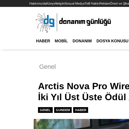
Hakkımızda
Künye
İletişim
Sosyal Medya
Telif Hakkı
Reklam
Öneri ve Şika
HABER
MOBIL
DONANIM
DOSYA KONUSU
Genel
Arctis Nova Pro Wire
İki Yıl Üst Üste Ödü
GENEL
GUNDEM
HABER