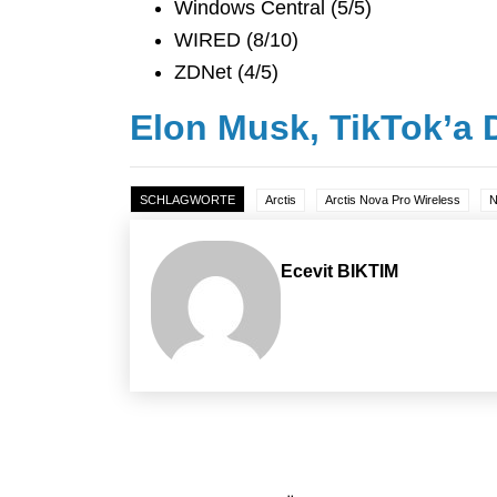
Windows Central (5/5)
WIRED (8/10)
ZDNet (4/5)
Elon Musk, TikTok’a 
SCHLAGWORTE
Arctis
Arctis Nova Pro Wireless
N
Ecevit BIKTIM