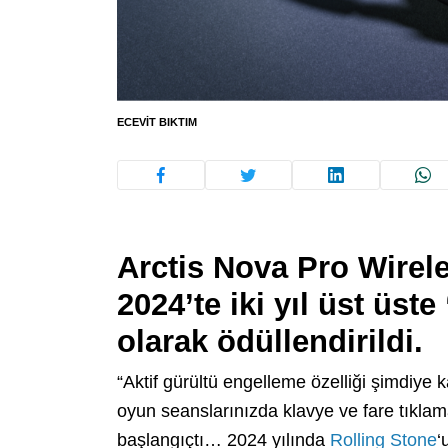
ECEVIT BIKTIM
Arctis Nova Pro Wirel
2024’te iki yıl üst üst
olarak ödüllendirildi.
“Aktif gürültü engelleme özelliği şimdiye ka
oyun seanslarınızda klavye ve fare tıkla
başlangıçtı… 2024 yılında
Rolling Stone
‘