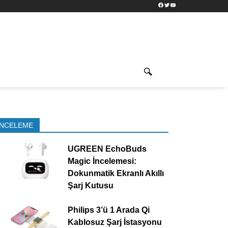
Facebook
Twitter
YouTube
İNCELEME
UGREEN EchoBuds
Magic İncelemesi:
Dokunmatik Ekranlı Akıllı
Şarj Kutusu
Philips 3’ü 1 Arada Qi
Kablosuz Şarj İstasyonu