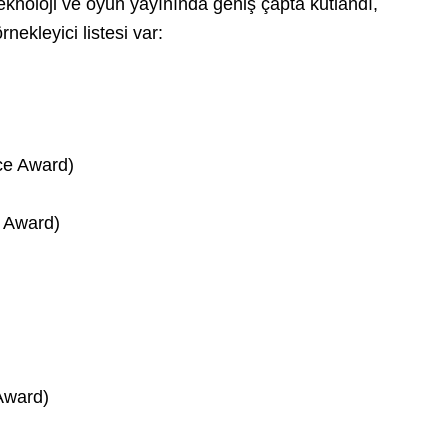
eknoloji ve oyun yayınında geniş çapta kutlandı,
ekleyici listesi var:
ice Award)
e Award)
Award)