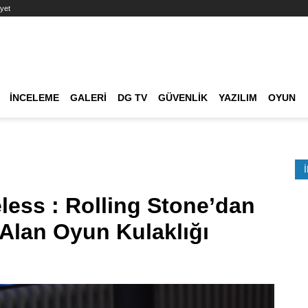
yet
Ana dolaşım
İNCELEME
GALERI
DG TV
GÜVENLIK
YAZILIM
OYUN
Etkinlik Ara
less : Rolling Stone’dan
l Alan Oyun Kulaklığı