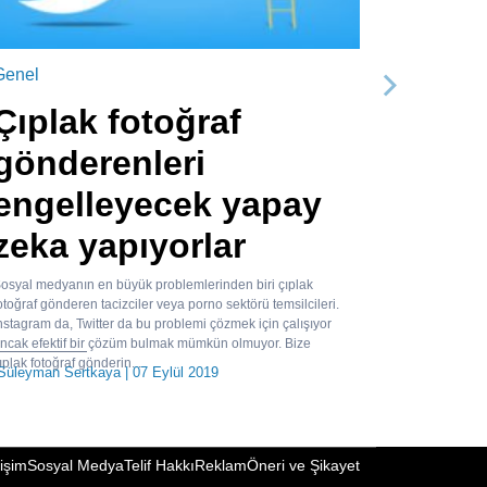
Genel
Sonraki
Çıplak fotoğraf
gönderenleri
engelleyecek yapay
zeka yapıyorlar
osyal medyanın en büyük problemlerinden biri çıplak
otoğraf gönderen tacizciler veya porno sektörü temsilcileri.
nstagram da, Twitter da bu problemi çözmek için çalışıyor
ncak efektif bir çözüm bulmak mümkün olmuyor. Bize
ıplak fotoğraf gönderin...
Süleyman Sertkaya
| 07 Eylül 2019
tişim
Sosyal Medya
Telif Hakkı
Reklam
Öneri ve Şikayet