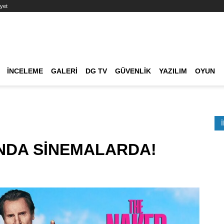
yet
Ana dolaşım
İNCELEME
GALERI
DG TV
GÜVENLIK
YAZILIM
OYUN
Etkinlik Ara
INDA SİNEMALARDA!