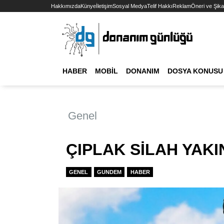
Hakkımızda
Künye
İletişim
Sosyal Medya
Telif Hakkı
Reklam
Öneri ve Şika
HABER
MOBIL
DONANIM
DOSYA KONUSU
Genel
ÇIPLAK SİLAH YAK
GENEL
GUNDEM
HABER