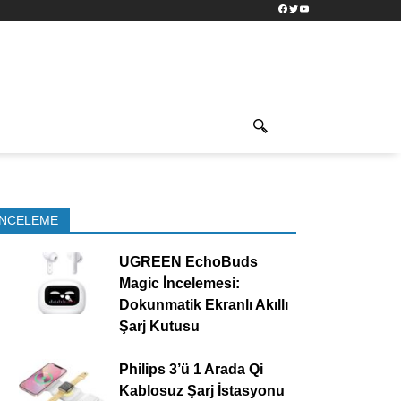
Facebook
Twitter
YouTube
İNCELEME
UGREEN EchoBuds
Magic İncelemesi:
Dokunmatik Ekranlı Akıllı
Şarj Kutusu
Philips 3’ü 1 Arada Qi
Kablosuz Şarj İstasyonu