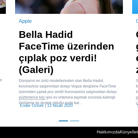
Apple
Bella Hadid
FaceTime üzerinden
çıplak poz verdi!
(Galeri)
ri
Dünyanın en ünlü modellerinden olan Bella Hadid,
S
koronavirüs salgınından dolayı Vogue dergisine FaceTime
f
üzerinden çıplak poz verdi! Koronavirüs salgınından dolayı
I
yüzbinlerce kişi işini ev ortamına taşımak zorunda kalmıştı.
a
Ünlülerin de destek olduğu evde kal...
ç
Ender Öztürk
| 13 Nisan 2020
Hakkımızda
Künye
İle