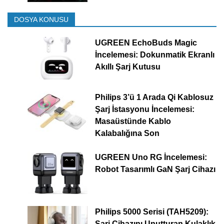
DOSYA KONUSU
UGREEN EchoBuds Magic
İncelemesi: Dokunmatik Ekranlı
Akıllı Şarj Kutusu
Philips 3’ü 1 Arada Qi Kablosuz
Şarj İstasyonu İncelemesi:
Masaüstünde Kablo
Kalabalığına Son
UGREEN Uno RG İncelemesi:
Robot Tasarımlı GaN Şarj Cihazı
Philips 5000 Serisi (TAH5209):
Şarj Cihazını Unutturan Kulaklık