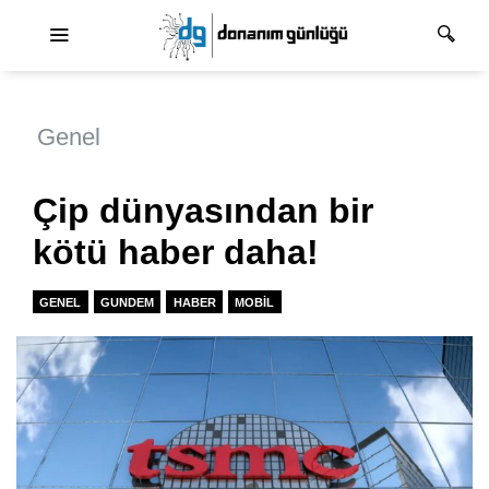
Ana dolaşım
Genel
Çip dünyasından bir
kötü haber daha!
GENEL
GUNDEM
HABER
MOBIL