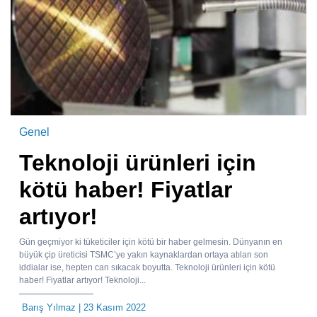
Genel
Teknoloji ürünleri için
kötü haber! Fiyatlar
artıyor!
Gün geçmiyor ki tüketiciler için kötü bir haber gelmesin. Dünyanın en
büyük çip üreticisi TSMC’ye yakın kaynaklardan ortaya atılan son
iddialar ise, hepten can sıkacak boyutta. Teknoloji ürünleri için kötü
haber! Fiyatlar artıyor! Teknoloji...
Barış Yılmaz
| 23 Kasım 2022