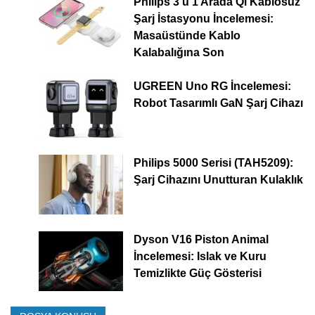
Philips 3’ü 1 Arada Qi Kablosuz
Şarj İstasyonu İncelemesi:
Masaüstünde Kablo
Kalabalığına Son
UGREEN Uno RG İncelemesi:
Robot Tasarımlı GaN Şarj Cihazı
Philips 5000 Serisi (TAH5209):
Şarj Cihazını Unutturan Kulaklık
Dyson V16 Piston Animal
İncelemesi: Islak ve Kuru
Temizlikte Güç Gösterisi