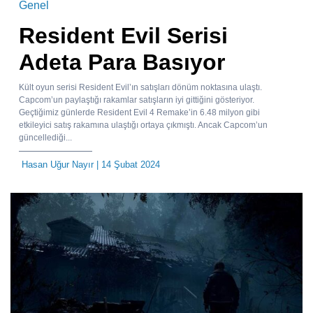
Genel
Resident Evil Serisi
Adeta Para Basıyor
Kült oyun serisi Resident Evil’ın satışları dönüm noktasına ulaştı.
Capcom’un paylaştığı rakamlar satışların iyi gittiğini gösteriyor.
Geçtiğimiz günlerde Resident Evil 4 Remake’in 6.48 milyon gibi
etkileyici satış rakamına ulaştığı ortaya çıkmıştı. Ancak Capcom’un
güncellediği...
Hasan Uğur Nayır
| 14 Şubat 2024