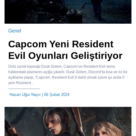
Genel
Capcom Yeni Resident
Evil Oyunları Geliştiriyor
Ünlü sızıntı kaynağı Dusk Golem, Capcom’un Resident Evil serisi
hakkındaki planlarını açığa çıkardı. Dusk Golem, Discord’ta kısa ve öz bir
açıklama yapıp, “Capcom, Resident Evil 9 dahil olmak üzere şu anda 5
yeni Resident...
Hasan Uğur Nayır
| 06 Şubat 2024