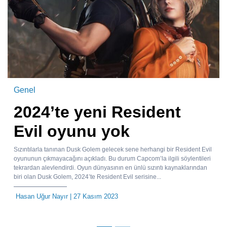
Genel
2024’te yeni Resident
Evil oyunu yok
Sızıntılarla tanınan Dusk Golem gelecek sene herhangi bir Resident Evil
oyununun çıkmayacağını açıkladı. Bu durum Capcom’la ilgili söylentileri
tekrardan alevlendirdi. Oyun dünyasının en ünlü sızıntı kaynaklarından
biri olan Dusk Golem, 2024’te Resident Evil serisine...
Hasan Uğur Nayır
| 27 Kasım 2023