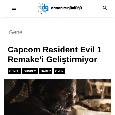
Ana dolaşım
Genel
Capcom Resident Evil 1
Remake’i Geliştirmiyor
GENEL
GUNDEM
HABER
OYUN