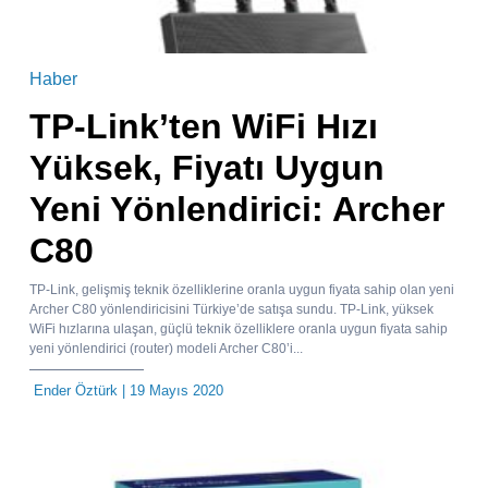
Haber
TP-Link’ten WiFi Hızı
Yüksek, Fiyatı Uygun
Yeni Yönlendirici: Archer
C80
TP-Link, gelişmiş teknik özelliklerine oranla uygun fiyata sahip olan yeni
Archer C80 yönlendiricisini Türkiye’de satışa sundu. TP-Link, yüksek
WiFi hızlarına ulaşan, güçlü teknik özelliklere oranla uygun fiyata sahip
yeni yönlendirici (router) modeli Archer C80’i...
Ender Öztürk
| 19 Mayıs 2020