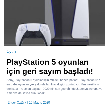
Oyun
PlayStation 5 oyunları
için geri sayım başladı!
Sony, PlayStation 5 oyunları için müjdeli haberi patlattı. PlayStation 5’in
en baba oyunları çok yakında tanıtılacak gibi görünüyor. Yeni nesil için
geri sayım resmen başladı. 2020’nin son çeyreğinde Japonya, Avrupa ve
Amerika’da satışa sunulacak...
Ender Öztürk
| 19 Mayıs 2020