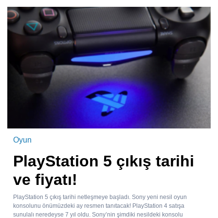
Oyun
PlayStation 5 çıkış tarihi
ve fiyatı!
PlayStation 5 çıkış tarihi netleşmeye başladı. Sony yeni nesil oyun
konsolunu önümüzdeki ay resmen tanıtacak! PlayStation 4 satışa
sunulalı neredeyse 7 yıl oldu. Sony’nin şimdiki nesildeki konsolu