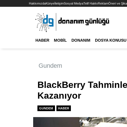
Hakkımızda
Künye
İletişim
Sosyal Medya
Telif Hakkı
Reklam
Öneri ve Şika
HABER
MOBIL
DONANIM
DOSYA KONUSU
Gundem
BlackBerry Tahminle
Kazanıyor
GUNDEM
HABER