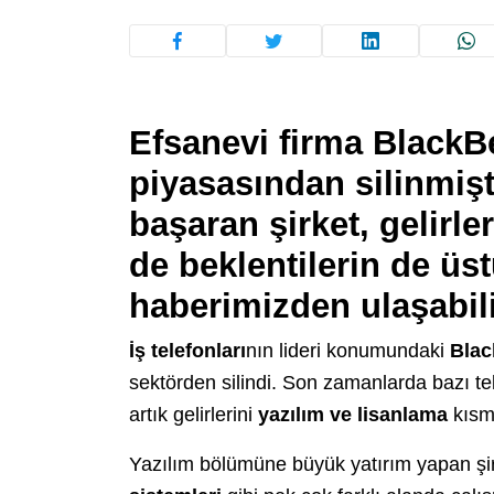
Efsanevi firma BlackBe
piyasasından silinmiş
başaran şirket, gelirle
de beklentilerin de üs
haberimizden ulaşabili
İş telefonları
nın lideri konumundaki
Blac
sektörden silindi. Son zamanlarda bazı te
artık gelirlerini
yazılım ve lisanlama
kısm
Yazılım bölümüne büyük yatırım yapan şirk