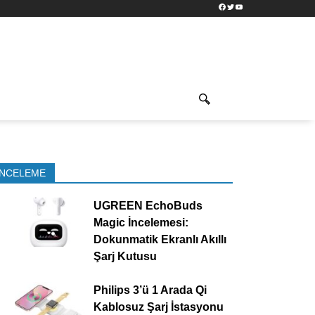
Facebook
Twitter
YouTube
İNCELEME
UGREEN EchoBuds
Magic İncelemesi:
Dokunmatik Ekranlı Akıllı
Şarj Kutusu
Philips 3’ü 1 Arada Qi
Kablosuz Şarj İstasyonu