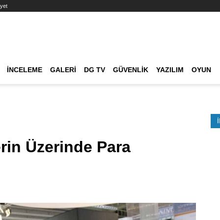
yet
Ana dolaşım
İNCELEME
GALERI
DG TV
GÜVENLIK
YAZILIM
OYUN
Etkinlik Ara
rin Üzerinde Para