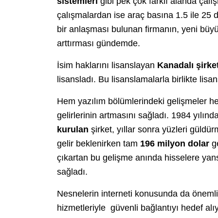
sistemleri
gibi pek çok farklı alanda çalı
çalışmalardan ise araç basına 1.5 ile 25 d
bir anlaşması bulunan firmanın, yeni büyük
arttırması gündemde.
İsim haklarını lisanslayan
Kanadalı şirke
lisansladı. Bu lisanslamalarla birlikte lisan
Hem yazılım bölümlerindeki gelişmeler he
gelirlerinin artmasını sağladı. 1984 yılınd
kurulan
şirket, yıllar sonra yüzleri güldü
gelir beklenirken tam
196 milyon dolar
ge
çıkartan bu gelişme anında hisselere yan
sağladı.
Nesnelerin interneti konusunda da önemli
hizmetleriyle güvenli bağlantıyı hedef alıy