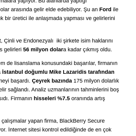
şmalara yapıyor. Bu alanlarda yaptığı
olar arasında gelir elde edebiliyor. Şu an
Ford
ile
 bir üretici ile anlaşmada yapması ve gelirlerini
t
, Çinli ve Endonezyalı iki şirkete isim haklarını
s gelirleri
56 milyon dolar
a kadar çıkmış oldu.
m de lisanslama konusundaki başarılar, firmanın
a
İstanbul doğumlu Mike Lazaridis tarafından
rmeyi başardı.
Çeyrek bazında
175 milyon dolarlık
lir sağlandı. Analiz uzmanlarının tahminlerini boş
sıdı. Firmanın
hisseleri %7.5
oranında artış
 çalışmalar yapan firma, BlackBerry Secure
or. İnternet sitesi kontrol edildiğinde de en çok