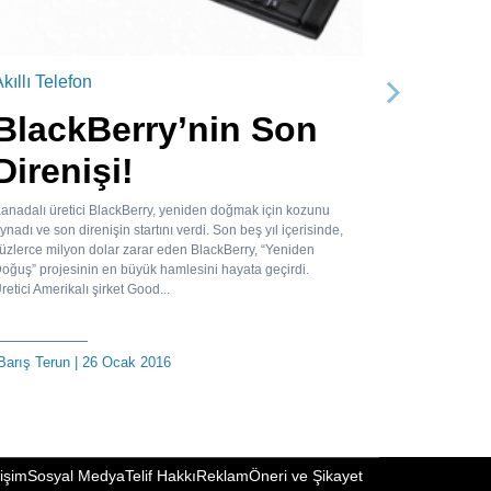
kıllı Telefon
Sonraki
BlackBerry’nin Son
Direnişi!
anadalı üretici BlackBerry, yeniden doğmak için kozunu
ynadı ve son direnişin startını verdi. Son beş yıl içerisinde,
üzlerce milyon dolar zarar eden BlackBerry, “Yeniden
oğuş” projesinin en büyük hamlesini hayata geçirdi.
retici Amerikalı şirket Good...
Barış Terun
| 26 Ocak 2016
tişim
Sosyal Medya
Telif Hakkı
Reklam
Öneri ve Şikayet