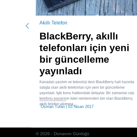
Akıllı Telefon
Önceki
BlackBerry, akıllı
telefonları için yeni
bir güncelleme
yayınladı
Kanadalı yazılım ve teknoloji devi BlackBerry hali hazırda
satışta olan akıllı telefonları için yeni bir güncelleme
yayınladı. İşte konu hakkındaki detaylar. Bir zamanlar cep
telefonu pazarının lider isimlerinden biri olan BlackBerry,
akıllı telefon akımına...
Osman Tufan
| 03 Nisan 2017
© 2026 - Donanım Günlüğü