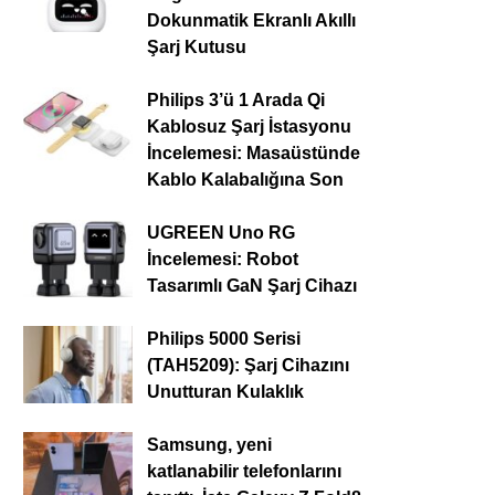
Dokunmatik Ekranlı Akıllı
Şarj Kutusu
Philips 3’ü 1 Arada Qi
Kablosuz Şarj İstasyonu
İncelemesi: Masaüstünde
Kablo Kalabalığına Son
UGREEN Uno RG
İncelemesi: Robot
Tasarımlı GaN Şarj Cihazı
Philips 5000 Serisi
(TAH5209): Şarj Cihazını
Unutturan Kulaklık
Samsung, yeni
katlanabilir telefonlarını