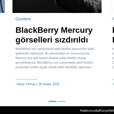
Gundem
A
BlackBerry Mercury
görselleri sızdırıldı
BlackBerry son zamanlarda akıllı telefon piyasasına farklı
K
şekillerde yaklaşıyor. Bu adımlardan en sonuncusuda
o
Mercury kod adlı kavisli ekrana sahip telefon olarak
y
gerçekleşecek. BlackBerry, son zamanlarda akıllı telefon
D
pazarında üretim ayağı olarak farklı stratejiler yapmaya...
Ü
Umut Yilmaz
| 26 Aralık 2016
Hakkımızda
Künye
İle