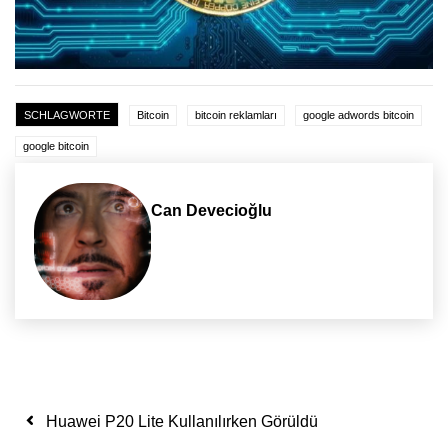
SCHLAGWORTE
Bitcoin
bitcoin reklamları
google adwords bitcoin
google bitcoin
Can Devecioğlu
Yazı dolaşımı
Huawei P20 Lite Kullanılırken Görüldü