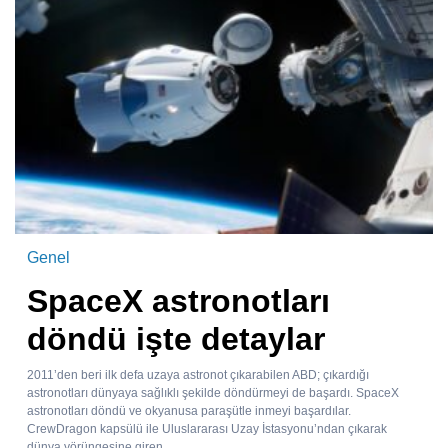
Genel
SpaceX astronotları
döndü işte detaylar
2011’den beri ilk defa uzaya astronot çıkarabilen ABD; çıkardığı
astronotları dünyaya sağlıklı şekilde döndürmeyi de başardı. SpaceX
astronotları döndü ve okyanusa paraşütle inmeyi başardılar.
CrewDragon kapsülü ile Uluslararası Uzay İstasyonu’ndan çıkarak
dünya yörüngesine giren...