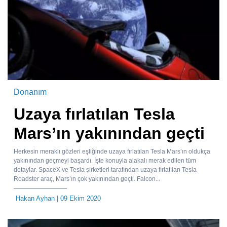
Donanım
Uzaya fırlatılan Tesla
Mars’ın yakınından geçti
Herkesin meraklı gözleri eşliğinde uzaya fırlatılan Tesla Mars’ın oldukça
yakınından geçmeyi başardı. İşte konuyla alakalı merak edilen tüm
detaylar. SpaceX ve Tesla şirketleri tarafından uzaya fırlatılan Tesla
Roadster araç, Mars’ın çok yakınından geçti. Falcon...
Hakan Ayhan
| 09 Ekim 2020