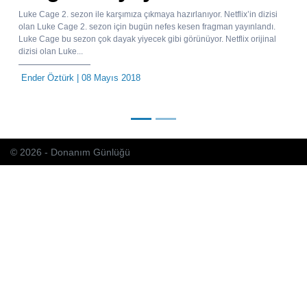
Luke Cage 2. sezon ile karşımıza çıkmaya hazırlanıyor. Netflix’in dizisi
olan Luke Cage 2. sezon için bugün nefes kesen fragman yayınlandı.
Luke Cage bu sezon çok dayak yiyecek gibi görünüyor. Netflix orijinal
dizisi olan Luke...
Ender Öztürk
| 08 Mayıs 2018
© 2026 - Donanım Günlüğü