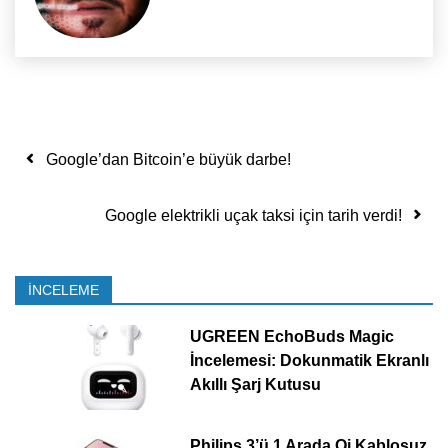
Yazı dolaşımı
Google’dan Bitcoin’e büyük darbe!
Google elektrikli uçak taksi için tarih verdi!
İNCELEME
UGREEN EchoBuds Magic
İncelemesi: Dokunmatik Ekranlı
Akıllı Şarj Kutusu
Philips 3’ü 1 Arada Qi Kablosuz