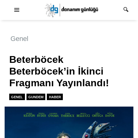
Ana dolaşım
Genel
Beterböcek
Beterböcek’in İkinci
Fragmanı Yayınlandı!
GENEL
GUNDEM
HABER