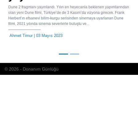
Dune 2 fragmanı yayınlandı. Yılın en heyecanla beklenen yapımlarından
olan yeni Dune filmi, Türkiye’de de 3 Kasım’da vizyona girecek. Frank
Herbert’ın efsanevi bilim-kurgu serisinden sinemaya uyarlanan Dune
filmi, 2021 yılında sinema severlerle buluştu ve...
Ahmet Timur
| 03 Mayıs 2023
© 2026 - Donanım Günlüğü