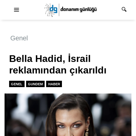
Ana dolaşım
Genel
Bella Hadid, İsrail
reklamından çıkarıldı
GENEL
GUNDEM
HABER