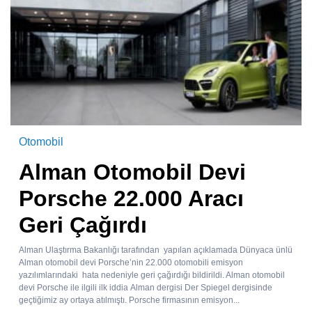
Otomobil
Alman Otomobil Devi
Porsche 22.000 Aracı
Geri Çağırdı
Alman Ulaştırma Bakanlığı tarafından yapılan açıklamada Dünyaca ünlü
Alman otomobil devi Porsche’nin 22.000 otomobili emisyon
yazılımlarındaki hata nedeniyle geri çağırdığı bildirildi. Alman otomobil
devi Porsche ile ilgili ilk iddia Alman dergisi Der Spiegel dergisinde
geçtiğimiz ay ortaya atılmıştı. Porsche firmasının emisyon...