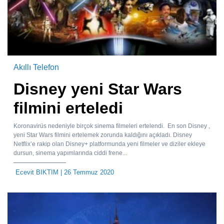
Akıllı Telefon
Disney yeni Star Wars
filmini erteledi
Koronavirüs nedeniyle birçok sinema filmeleri ertelendi. En son Disney ,
yeni Star Wars filmini ertelemek zorunda kaldığını açıkladı. Disney
Netflix’e rakip olan Disney+ platformunda yeni filmeler ve diziler ekleye
dursun, sinema yapımlarında ciddi frene...
Ecevit BIKTIM
| 26 Temmuz 2020