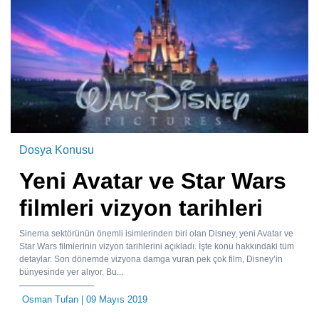
Dosya Konusu
Yeni Avatar ve Star Wars
filmleri vizyon tarihleri
Sinema sektörünün önemli isimlerinden biri olan Disney, yeni Avatar ve
Star Wars filmlerinin vizyon tarihlerini açıkladı. İşte konu hakkındaki tüm
detaylar. Son dönemde vizyona damga vuran pek çok film, Disney’in
bünyesinde yer alıyor. Bu...
Osman Tufan
| 09 Mayıs 2019