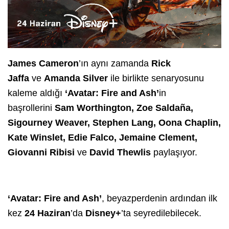
James Cameron
’ın aynı zamanda
Rick
Jaffa
ve
Amanda Silver
ile birlikte senaryosunu
kaleme aldığı
‘Avatar: Fire and Ash’
in
başrollerini
Sam Worthington, Zoe Saldaña,
Sigourney Weaver, Stephen Lang, Oona Chaplin,
Kate Winslet, Edie Falco, Jemaine Clement,
Giovanni Ribisi
ve
David Thewlis
paylaşıyor.
‘Avatar: Fire and Ash’
, beyazperdenin ardından ilk
kez
24 Haziran
’da
Disney+
’ta seyredilebilecek.