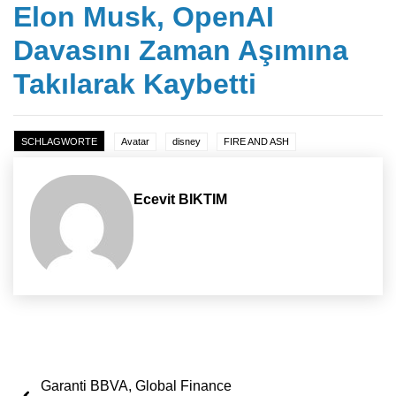
Elon Musk, OpenAI
Davasını Zaman Aşımına
Takılarak Kaybetti
SCHLAGWORTE
Avatar
disney
FIRE AND ASH
Ecevit BIKTIM
Yazı dolaşımı
Garanti BBVA, Global Finance