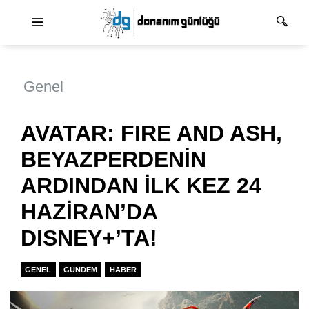
Ana dolaşım
Genel
AVATAR: FIRE AND ASH,
BEYAZPERDENİN
ARDINDAN İLK KEZ 24
HAZİRAN’DA
DISNEY+’TA!
GENEL
GUNDEM
HABER