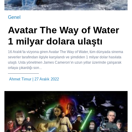
Genel
Avatar The Way of Water
1 milyar dolara ulaştı
16 Aralık’ta vizyona giren Avatar The Way of Water, tüm dünyada sinema
severler tarafından ilgiyle karşılandı ve şimdiden 1 milyar dolar hasılata
ulaştı. Usta yönetmen James Cameron’ın uzun yıllar üzerinde çalışarak
ortaya çıkardığı son...
Ahmet Timur
| 27 Aralık 2022