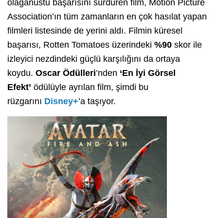
olağanüstü başarısını sürdüren film, Motion Picture
Association’ın tüm zamanların en çok hasılat yapan
filmleri listesinde de yerini aldı. Filmin küresel
başarısı, Rotten Tomatoes üzerindeki
%90
skor ile
izleyici nezdindeki güçlü karşılığını da ortaya
koydu.
Oscar Ödülleri
’nden
‘En İyi Görsel
Efekt’
ödülüyle ayrılan film, şimdi bu
rüzgarını
Disney+
’a taşıyor.