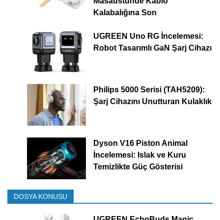
Masaüstünde Kablo
Kalabalığına Son
UGREEN Uno RG İncelemesi:
Robot Tasarımlı GaN Şarj Cihazı
Philips 5000 Serisi (TAH5209):
Şarj Cihazını Unutturan Kulaklık
Dyson V16 Piston Animal
İncelemesi: Islak ve Kuru
Temizlikte Güç Gösterisi
DOSYA KONUSU
UGREEN EchoBuds Magic