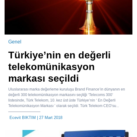
Genel
Türkiye’nin en değerli
telekomünikasyon
markası seçildi
Uluslararası marka değerleme kuruluşu Brand Finance’in dünyanın en
değerli 300 telekomünikasyon markasını seçtiği ‘Telecoms 300’
listesinde, Türk Telekom, 10. kez üst üste Türkiye’nin ‘ En Değerli
Telekomünikasyon Markası ’ olarak seçildi. Türk Telekom CEO’su...
Ecevit BIKTIM
| 27 Mart 2018