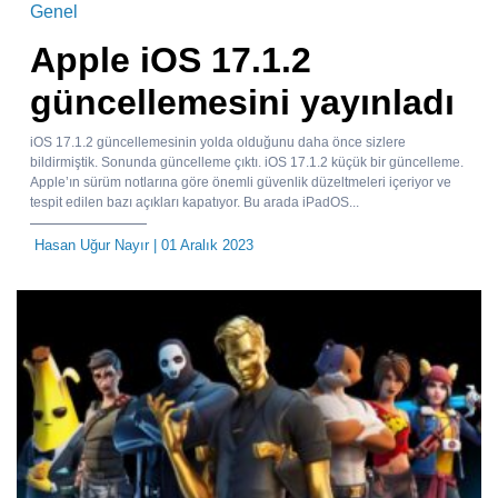
Genel
Apple iOS 17.1.2
güncellemesini yayınladı
iOS 17.1.2 güncellemesinin yolda olduğunu daha önce sizlere
bildirmiştik. Sonunda güncelleme çıktı. iOS 17.1.2 küçük bir güncelleme.
Apple’ın sürüm notlarına göre önemli güvenlik düzeltmeleri içeriyor ve
tespit edilen bazı açıkları kapatıyor. Bu arada iPadOS...
Hasan Uğur Nayır
| 01 Aralık 2023