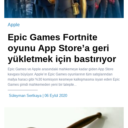
Apple
Epic Games Fortnite
oyunu App Store’a geri
yükletmek için bastırıyor
Epic Games ve Apple arasındaki mahkemeye kadar giden App Store
kavgası büyüyor. Apple’ın Epic Games oyunlarının tüm satışlarından
mafya haracı gibi %30 komisyon kesmeye kalkışmasına isyan eden Epic
Games şimdi mahkemeden yeni bir talepte...
Süleyman Sertkaya
| 06 Eylül 2020